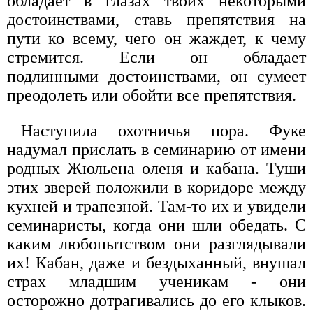
обладает в глазах твоих некоторыми
достоинствами, ставь препятствия на
пути ко всему, чего он жаждет, к чему
стремится. Если он обладает
подлинными достоинствами, он сумеет
преодолеть или обойти все препятствия.
Наступила охотничья пора. Фуке
надумал прислать в семинарию от имени
родных Жюльена оленя и кабана. Туши
этих зверей положили в коридоре между
кухней и трапезной. Там-то их и увидели
семинаристы, когда они шли обедать. С
каким любопытством они разглядывали
их! Кабан, даже и бездыханный, внушал
страх младшим ученикам - они
осторожно дотрагивались до его клыков.