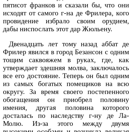
пятисот франков и сказали бы, что они
исходят от самого г-на де Фрилера, кого
провидение избрало своим орудием,
дабы ниспослать этот дар Жюльену.
Двенадцать лет тому назад аббат де
Фрилер явился в город Безансон с одним
тощим саквояжем в руках, где, как
утверждает здешняя молва, заключалось
все его достояние. Теперь он был одним
из самых богатых помещиков на всю
округу. За время своего постепенного
обогащения он приобрел половину
имения, другая половина которого
досталась по наследству г-ну де Ла-
Молю. Из-за этого между двумя
высокими особами и возникла великая