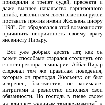
приводили в трепет судей, префекта и
даже высшее начальство гарнизонного
штаба, изволил сам своей властной рукой
поставить против имени Жюльена цифру
"198". Он обрадовался этой возможности
причинить неприятность своему врагу
янсенисту Пирару.
Вот уже добрых десять лет, как он
всеми способами старался столкнуть его
с поста ректора семинарии. Аббат Пирар
следовал тем же правилам поведения,
которые он преподал Жюльену: он был
искренен, благочестив, не занимался
интригами и ревностно исполнял свои
обязанности. Но господь в гневе своем
*
наделил его желчным темпераментом
, а