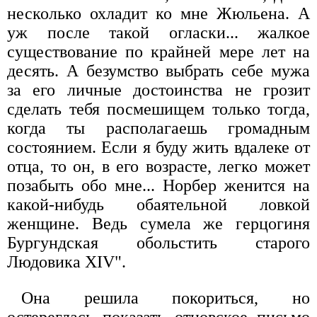
несколько охладит ко мне Жюльена. А
уж после такой огласки... жалкое
существование по крайней мере лет на
десять. А безумство выбрать себе мужа
за его личные достоинства не грозит
сделать тебя посмешищем только тогда,
когда ты располагаешь громадным
состоянием. Если я буду жить вдалеке от
отца, то он, в его возрасте, легко может
позабыть обо мне... Норбер женится на
какой-нибудь обаятельной ловкой
женщине. Ведь сумела же герцогиня
Бургундская обольстить старого
Людовика XIV".
Она решила покориться, но
остереглась показать отцовское письмо