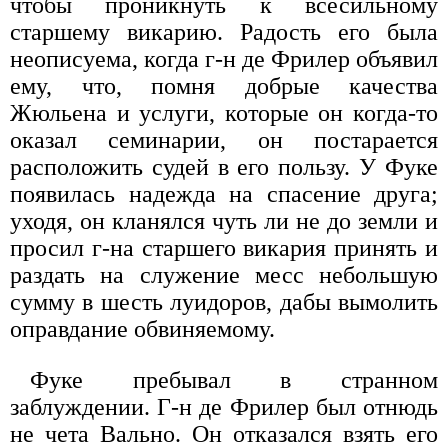
чтобы проникнуть к всесильному
старшему викарию. Радость его была
неописуема, когда г-н де Фрилер объявил
ему, что, помня добрые качества
Жюльена и услуги, которые он когда-то
оказал семинарии, он постарается
расположить судей в его пользу. У Фуке
появилась надежда на спасение друга;
уходя, он кланялся чуть ли не до земли и
просил г-на старшего викария принять и
раздать на служение месс небольшую
сумму в шесть луидоров, дабы вымолить
оправдание обвиняемому.
Фуке пребывал в странном
заблуждении. Г-н де Фрилер был отнюдь
не чета Вально. Он отказался взять его