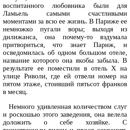
воспитанного любовника были для
Ламьель самыми счастливыми
моментами за всю ее жизнь. В Париже ее
немножко пугали воры; выходя из
дилижанса, она почему-то вздумала
притвориться, что знает Париж, и
осведомилась об одном большом отеле,
название которого она якобы забыла. В
результате ее поместили в отель X на
улице Риволи, где ей отвели номер на
пятом этаже, стоивший пятьсот франков
в месяц.
Немного удивленная количеством слуг
и роскошью этого заведения, она велела
доложить о себе хозяйке. С
таинственным видом и прося сохранить