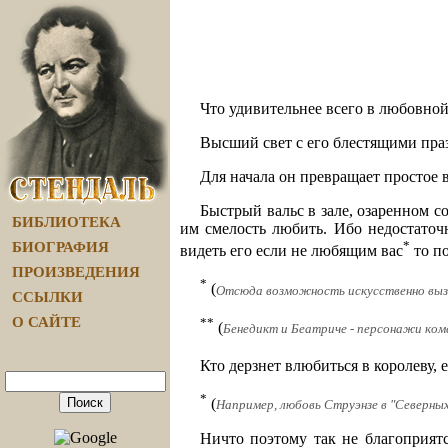
Что удивительнее всего в любовной
Высший свет с его блестящими праз
Для начала он превращает простое в
Быстрый вальс в зале, озаренном с
БИБЛИОТЕКА
им смелость любить. Ибо недостаточ
*
БИОГРАФИЯ
видеть его если не любящим вас
то п
ПРОИЗВЕДЕНИЯ
*
(
Отсюда возможность искусственно выз
ССЫЛКИ
О САЙТЕ
**
(
Бенедикт и Беатриче - персонажи ком
Кто дерзнет влюбиться в королеву, 
*
(
Например, любовь Струэнзе в "Северных
Ничто поэтому так не благоприят