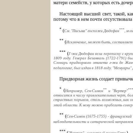
матери семейств, у которых есть дочер
Настоящий высший свет, такой, ка
потому что в нем почти отсутствовала
*
***
(
См. "Письма" госпожи Дюдефан
, м-
**
(
Исключение, может быть, составляет 
***
(
Г-жа Дюдефан вела переписку с круп
1809 году. Генерал Безанваль (1722-1791) б
Словарь придворного этикета г-жи де Жан-
педагогике, был издан в 1818 году. "Мемуары
Придворная жизнь создает привычк
*
**
**
(
Например, Сен-Симон
и "Вертер"
относится к числу привлекательных черт, б
страстных порывов, столь возможных, как о
этой области. К нему можно прибегать соверш
**
(
Сен-Симон (1675-1755) - французски
наблюдательности и сатирической направлен
***
(
)