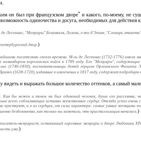
и.
*
ким он был при французском дворе
и какого, по-моему, не сущ
 возможность одиночества и досуга, необходимых для действия 
ль де Леспинас, "Мемуары" Безанваля, Лозена, г-жи д'Эпине, "Словарь этикет
)
петербургский двор.
нейшими писателями своего времени. М-ль де Леспинас (1732-1776) имела зн
ыл командиром королевских войск в 1789 году. Его "Мемуары", содержащие
лис (1746-1830), воспитательницы детей герцога Орлеанского Филиппа Э
" Данжо (1638-1720), изданные в извлечении в 1817 году, содержат подробную
у видеть и выражать большое количество оттенков, а самый мал
*
. Как бы нежен и тонок ни был одинокий человек, душа его рассеянна, 
ольше всего соблазняющих истинно женственное сердце. Отсюда успех очен
ни чувствуют, и в их сердцах, от силы характера: самые умные женщины п
)
енно безбоязненно, как только вы заметили, что кристаллизация началась.
й писатель-мемуарист, оставивший огромные мемуары о дворе Людовика XIV
)
ности ума.