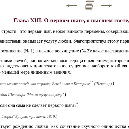
Глава XIII. О первом шаге, о высшем свете,
 страсти - это первый шаг, необычайность перемены, совершающ
днествами оказывает услугу любви, благоприятствуя этому перв
осхищение (№ 1) в нежное восхищение (№ 2): какое наслаждение ц
отнями свечей, наполняет молодые сердца опьянением, которое п
но видеть очень привлекательное существо; наоборот, крайня
о меньшей мере лишенным величия.
**
)
ванных страстей, как страсть Бенедикта и Беатриче
(Шекспир).
)
едии Шекспира "Много шуму попусту".
*
если она сама не сделает первого шага?
)
 дворах" Броуна, три тома, 1819.
ствует рождению любви, как сочетание скучного одиночества