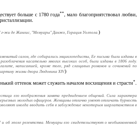
**
ествует больше с 1780 года
, мало благоприятствовал любви,
кристаллизации.
)
а" г-жи де Жанлис, "Мемуары" Данжо, Горация Уолпола.
аменитый салон, где собирались энциклопедисты, Ее письма были изданы в
 разоблачения касательно многих высоких особ, были изданы в 1806 году.
галите, написавшей, кроме того, ряд слащавых романов и сочинений по
)
 картину жизни двора Людовика XIV.
*
енький оттенок может служить началом восхищения и страсти
.
частица его воображения занята предвидением общений. Сила характера
ь серьезных молодых офицеров. Женщины отлично умеют отличать бурность
озволяют иногда вводить себя в заблуждение некоторым шарлатанством в
 и об эпохе регентства. Мемуары его свидетельствуют о необыкновенной