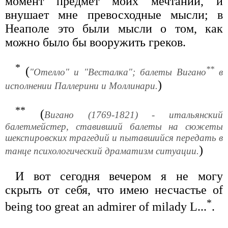
момент предмет моих мечтаний, и
внушает мне превосходные мысли; в
Неаполе это были мысли о том, как
можно было бы вооружить греков.
*
**
(
"Отелло" и "Весталка"; балеты Вигано
в
)
исполнении Паллерини и Моллинари.
**
(
Вигано (1769-1821) - итальянский
балетмейстер, ставивший балеты на сюжеты
шекспировских трагедий и пытавшийся передать в
)
танце психологический драматизм ситуации.
И вот сегодня вечером я не могу
скрыть от себя, что имею несчастье of
*
being too great an admirer of milady L...
.