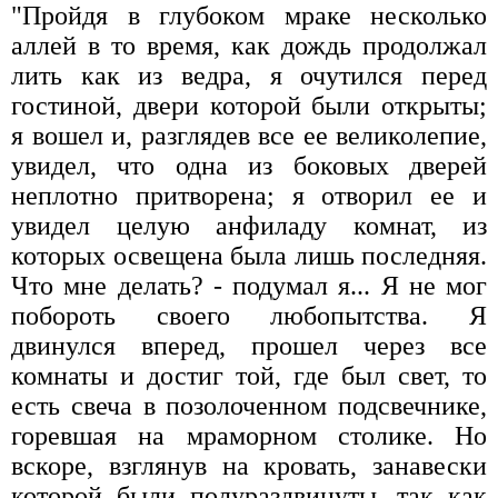
"Пройдя в глубоком мраке несколько
аллей в то время, как дождь продолжал
лить как из ведра, я очутился перед
гостиной, двери которой были открыты;
я вошел и, разглядев все ее великолепие,
увидел, что одна из боковых дверей
неплотно притворена; я отворил ее и
увидел целую анфиладу комнат, из
которых освещена была лишь последняя.
Что мне делать? - подумал я... Я не мог
побороть своего любопытства. Я
двинулся вперед, прошел через все
комнаты и достиг той, где был свет, то
есть свеча в позолоченном подсвечнике,
горевшая на мраморном столике. Но
вскоре, взглянув на кровать, занавески
которой были полураздвинуты, так как