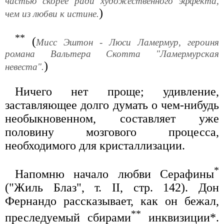
частью скорее ради художественного эффекта,
)
чем из любви к истине.
**
(
Мисс Эштон - Люси Ламермур, героиня
романа Вальтера Скотта "Ламермурская
)
невеста".
Ничего нет проще; удивление,
заставляющее долго думать о чем-нибудь
необыкновенном, составляет уже
половину мозгового процесса,
необходимого для кристаллизации.
*
Напомню начало любви Серафины
("Жиль Блаз", т. II, стр. 142). Дон
Фернандо рассказывает, как он бежал,
**
преследуемый сбирами
инквизиции*.