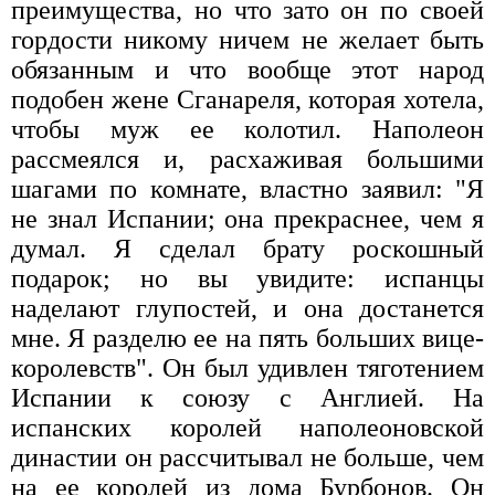
преимущества, но что зато он по своей
гордости никому ничем не желает быть
обязанным и что вообще этот народ
подобен жене Сганареля, которая хотела,
чтобы муж ее колотил. Наполеон
рассмеялся и, расхаживая большими
шагами по комнате, властно заявил: "Я
не знал Испании; она прекраснее, чем я
думал. Я сделал брату роскошный
подарок; но вы увидите: испанцы
наделают глупостей, и она достанется
мне. Я разделю ее на пять больших вице-
королевств". Он был удивлен тяготением
Испании к союзу с Англией. На
испанских королей наполеоновской
династии он рассчитывал не больше, чем
на ее королей из дома Бурбонов. Он