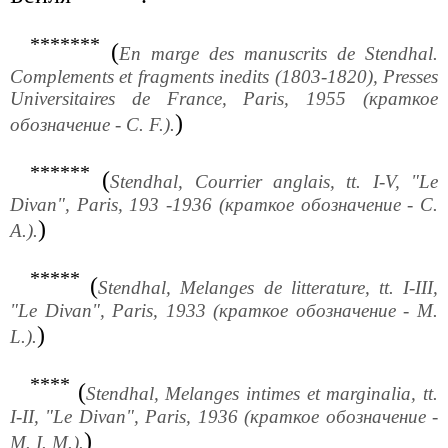
*******
(
En marge des manuscrits de Stendhal.
Complements et fragments inedits (1803-1820), Presses
Universitaires de France, Paris, 1955 (краткое
)
обозначение - С. F.).
******
(
Stendhal, Courrier anglais, tt. I-V, "Le
Divan", Paris, 193 -1936 (краткое обозначение - С.
)
А.).
*****
(
Stendhal, Melanges de litterature, tt. I-III,
"Le Divan", Paris, 1933 (краткое обозначение - M.
)
L.).
****
(
Stendhal, Melanges intimes et marginalia, tt.
I-II, "Le Divan", Paris, 1936 (краткое обозначение -
)
M. I. M.).