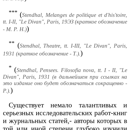
***
(
Stendhal, Melanges de politique et d'his'toire,
tt. I-II, "Le Divan", Paris, 19ЭЗ (краткое обозначение
)
- M. P. H.)
**
(
Stendhal, Theatre, tt. I-III, "Le Divan", Paris,
)
1931 (краткое обозначение - Т.).
*
(
Stendhal, Pensees. Filosofia nova, tt. I - II, "Le
Divan", Paris, 1931 (в дальнейшем при ссылках на
это издание оно будет обозначаться сокращенно -
)
Р.).
Существует немало талантливых и
серьезных исследовательских работ-книг
и журнальных статей,- авторы которых в
той или иной степени глубоко изучили