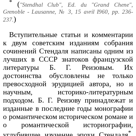
*
(
"Stendhal Club", Ed. du "Grand Chene",
Grenoble - Lausanne, № 3, 15 avril I960, pp. 236-
)
237.
Вступительные статьи и комментарии
к двум советским изданиям собрания
сочинений Стендаля написаны одним из
лучших в СССР знатоков французской
литературы Б. Г. Реизовым. Их
достоинства обусловлены не только
превосходной эрудицией автора, но и
научным, историко-литературным
подходом. Б. Г. Реизову принадлежат и
изданные в последние годы монографии
о романтическом историческом романе и
о романтической историографии,
*
углубившие изучение эпохи Стендаля
.