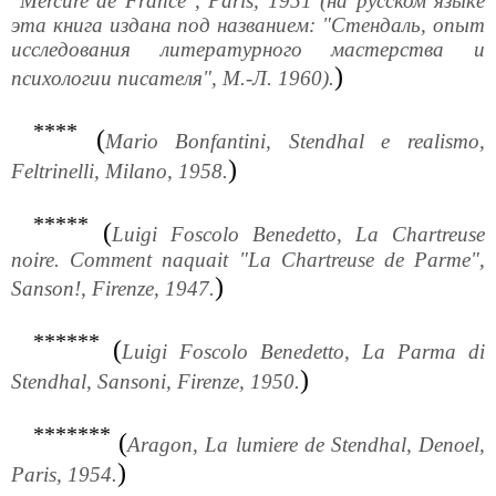
"Mercure de France", Paris, 1951 (на русском языке
эта книга издана под названием: "Стендаль, опыт
исследования литературного мастерства и
)
психологии писателя", М.-Л. 1960).
****
(
Mario Bonfantini, Stendhal e realismo,
)
Feltrinelli, Milano, 1958.
*****
(
Luigi Foscolo Benedetto, La Chartreuse
noire. Comment naquait "La Chartreuse de Parme",
)
Sanson!, Firenze, 1947.
******
(
Luigi Foscolo Benedetto, La Parma di
)
Stendhal, Sansoni, Firenze, 1950.
*******
(
Aragon, La lumiere de Stendhal, Denoel,
)
Paris, 1954.