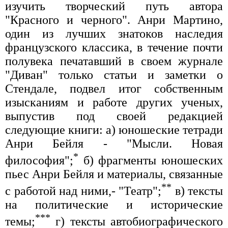
изучить творческий путь автора
"Красного и черного". Анри Мартино,
один из лучших знатоков наследия
французского классика, в течение почти
полувека печатавший в своем журнале
"Диван" только статьи и заметки о
Стендале, подвел итог собственным
изысканиям и работе других ученых,
выпустив под своей редакцией
следующие книги: а) юношеские тетради
Анри Бейля - "Мысли. Новая
*
философия";
б) фрагменты юношеских
пьес Анри Бейля и материалы, связанные
**
с работой над ними,- "Театр";
в) тексты
на политические и исторические
***
темы;
г) тексты автобиографического