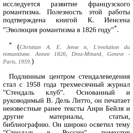
исследуется развитие французского
романтизма. Полезность этой работы
подтверждена книгой К. Иенсена
*
"Эволюция романтизма в 1826 году"
.
*
(
Christian A. E. Jense n, L'evolution du
romantisme. Annee 1826, Droz-Minard, Geneve -
)
Paris, 1959.
Подлинным центром стендалеведения
стал с 1958 года трехмесячный журнал
"Стендаль клуб". Основанный и
руководимый В. Дель Литто, он печатает
неизвестные ранее тексты Анри Бейля и
другие материалы, статьи,
библиографию. Он широко осветил тему
"Стендаль в России", поместив