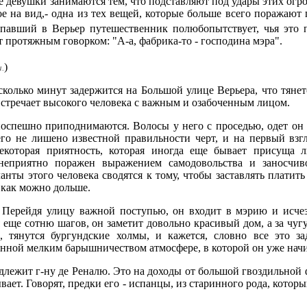
е девушки занимаются тем, что подставляют под удары этих огр
бое на вид,- одна из тех вещей, которые больше всего поражаю
опавший в Верьер путешественник полюбопытствует, чья это п
 протяжным говорком: "А-а, фабрика-то - господина мэра".
)
.
сколько минут задержится на Большой улице Верьера, что тянет
встречает высокого человека с важным и озабоченным лицом.
поспешно приподнимаются. Волосы у него с проседью, одет он в
го не лишено известной правильности черт, и на первый взгл
екоторая приятность, которая иногда еще бывает присуща л
еприятно поражен выражением самодовольства и заносчивост
ланты этого человека сводятся к тому, чтобы заставлять платить
 как можно дольше.
. Перейдя улицу важной поступью, он входит в мэрию и исчез
я еще сотню шагов, он заметит довольно красивый дом, а за чу
 тянутся бургундские холмы, и кажется, словно все это за
енной мелким барышничеством атмосфере, в которой он уже начи
длежит г-ну де Реналю. Это на доходы от большой гвоздильной
ывает. Говорят, предки его - испанцы, из старинного рода, котор