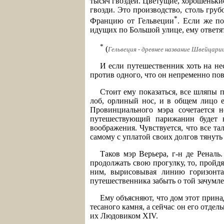
тысяч гвоздей. Цветущие, хорошеньки
гвозди. Это производство, столь гру
*
Францию от Гельвеции
. Если же п
идущих по Большой улице, ему ответят
*
(
Гельвеция - древнее название Швейцарии
И если путешественник хоть на не
против одного, что он непременно по
Стоит ему показаться, все шляпы 
лоб, орлиный нос, и в общем лицо е
Провинциального мэра сочетается н
путешествующий парижанин будет н
воображения. Чувствуется, что все та
самому с уплатой своих долгов тянуть
Таков мэр Верьера, г-н де Реналь
продолжать свою прогулку, то, пройд
ним, вырисовывая линию горизонта,
путешественника забыть о той зачумл
Ему объясняют, что дом этот прина
тесаного камня, а сейчас он его отдел
их Людовиком XIV.