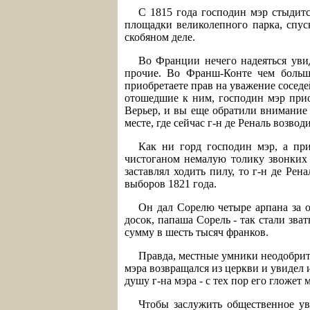
С 1815 года господин мэр стыдит
площадки великолепного парка, спуск
скобяном деле.
Во Франции нечего надеяться уви
прочие. Во Франш-Конте чем больш
приобретаете прав на уважение соседе
отошедшие к ним, господин мэр приоб
Верьер, и вы еще обратили внимание 
месте, где сейчас г-н де Реналь возвод
Как ни горд господин мэр, а при
чистоганом немалую толику звонких 
заставлял ходить пилу, то г-н де Рен
выборов 1821 года.
Он дал Сорелю четыре арпана за о
досок, папаша Сорель - так стали зва
сумму в шесть тысяч франков.
Правда, местные умники неодобрител
мэра возвращался из церкви и увидел 
душу г-на мэра - с тех пор его гложет
Чтобы заслужить общественное ув