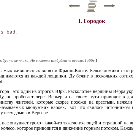
I. Городок
s bad.

)
 будто не плохо. Но в клетке им будет не весело. Гоббс.
з самых живописных во всем Франш-Конте. Белые домики с ос
днимаются из каждой лощинки. Ду бежит в нескольких сотнях
ы.
гора - это один из отрогов Юры. Расколотые вершины Верра ук
 Ду, он пробегает через Верьер и на своем пути приводит в 
инству жителей, которые скорее похожи на крестьян, нежели
называемых мюлузских набоек,- вот что явилось источником 
у всех домов в Верьере.
ак вас оглушает грохот какой-то тяжело ухающей и страшной на
колесо, которое приводится в движение горным потоком. Кажды