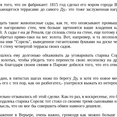
ся того, что он фабрикант: 1815 год сделал его мэром город
ающегося террасами до самого Ду,- это тоже заслуженная нагр
дать такие живописные сады, как те, что опоясывают промы
е нагорожено стен, чем больше щетинятся ваши владения 
й. А сады г-на де Реналя, где сплошь степа на стене, еще потом
ретал прямо-таки на вес золота. Вот, например, и та лесопилк
на имя "Сорель", выведенное гигантскими буквами на доске че
ит стену четвертой террасы своих садов.
шлось ему долгонько обхаживать да уговаривать старика Со
золотых, чтобы убедить того перенести свою лесопилку на дру
аль благодаря своим связям в Париже добился того, что его от
дин, в пятистах шагах ниже по берегу Ду, и хотя это новое 
ть его с тех пор, как он разбогател,- ухитрился выжать из нете
ьно отзывались об этой сделке. Как-то раз, в воскресенье, это 
издалека старика Сореля: тот стоял со своими тремя сыновьями и
 мысль, что он мог бы совершить обмен намного дешевле.
ажение в Верьере, очень важно, громоздя как можно больше 