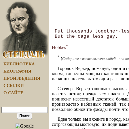
 Put thousands together-les
*
Hobbes
*
(
Соберите вместе тысячи людей - оно как
БИБЛИОТЕКА
Городок Верьер, пожалуй, один и
БИОГРАФИЯ
холма, где купы мощных каштанов по
ПРОИЗВЕДЕНИЯ
испанцы, но теперь это одни развалин
ССЫЛКИ
С севера Верьер защищает высокая 
О САЙТЕ
несется поток; прежде чем впасть в
приносит известный достаток больш
производство набивных тканей, так 
позволило обновить фасады почти что 
Едва только вы входите в город, к
сотрясающим мостовую; их поднимает 