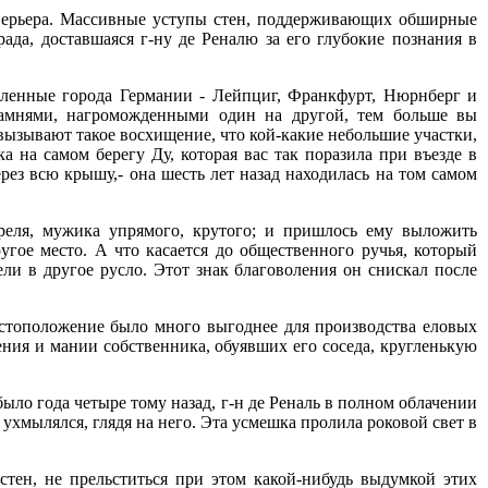
а Верьера. Массивные уступы стен, поддерживающих обширные
ада, доставшаяся г-ну де Реналю за его глубокие познания в
шленные города Германии - Лейпциг, Франкфурт, Нюрнберг и
камнями, нагроможденными один на другой, тем больше вы
у вызывают такое восхищение, что кой-какие небольшие участки,
а на самом берегу Ду, которая вас так поразила при въезде в
рез всю крышу,- она шесть лет назад находилась на том самом
реля, мужика упрямого, крутого; и пришлось ему выложить
гое место. А что касается до общественного ручья, который
вели в другое русло. Этот знак благоволения он снискал после
местоположение было много выгоднее для производства еловых
рпения и мании собственника, обуявших его соседа, кругленькую
было года четыре тому назад, г-н де Реналь в полном облачении
 ухмылялся, глядя на него. Эта усмешка пролила роковой свет в
стен, не прельститься при этом какой-нибудь выдумкой этих