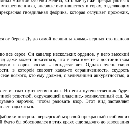
омных молотов кусочки железа, которые тут же превращаются в
т путешественника, впервые очутившегося в горах, отделяющих
рекрасная гвоздильная фабрика, которая оглушает прохожих,
ся от берега Ду до самой вершины холма,- верных сто шансов
о все серое. Он кавалер нескольких орденов, у него высокий
яд даже может показаться, что в нем вместе с достоинством
юдям в сорок восемь - пятьдесят лет. Однако очень скоро
и, в которой сквозит какая-то ограниченность, скудость
 себе всякого, кто ему должен, с величайшей аккуратностью, а
ает из глаз путешественника. Но если путешественник будет
гунной решеткой, окружающей владение,- великолепный сад. За
думано нарочно, чтобы радовать взор. Этот вид заставляет
нает задыхаться.
 фабрики построил верьерский мэр свой прекрасный особняк из
ый будто бы обосновался в этих краях еще задолго до завоевания