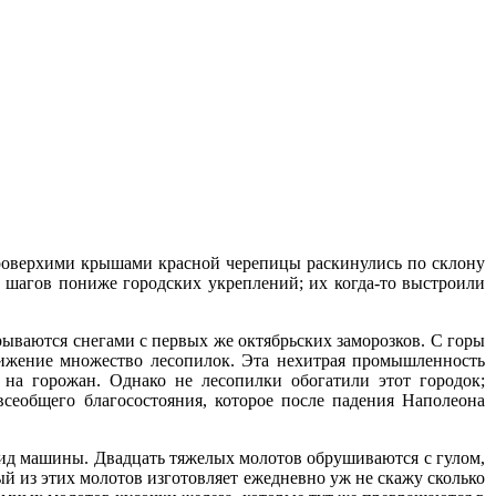
троверхими крышами красной черепицы раскинулись по склону
 шагов пониже городских укреплений; их когда-то выстроили
рываются снегами с первых же октябрьских заморозков. С горы
движение множество лесопилок. Эта нехитрая промышленность
 на горожан. Однако не лесопилки обогатили этот городок;
всеобщего благосостояния, которое после падения Наполеона
 вид машины. Двадцать тяжелых молотов обрушиваются с гулом,
й из этих молотов изготовляет ежедневно уж не скажу сколько