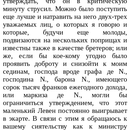
утверждать, что он в критическую
минуту струсил. Можно было поступить
еще лучше и натравить на него двух-трех
уважаемых лиц, о которых я говорю и
которые, будучи еще молоды,
подвизаются на нескольких поприщах и
известны также в качестве бретеров; или
же, если бы кое-кому угодно было
проявить доброту и снизойти к моим
сединам, господа вроде графа де N.,
господина N., барона N., имеющего
сорок тысяч франков ежегодного дохода,
или маркиза де N., могли бы
ограничиться утверждением, что этот
маленький Левен постоянно выигрывает
в экарте. В связи с этим я обращаюсь к
вашему сиятельству как к министру