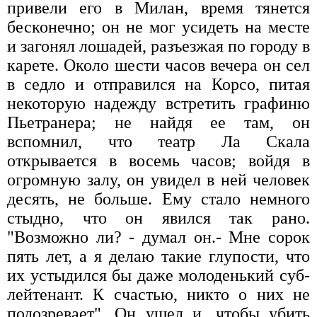
привели его в Милан, время тянется
бесконечно; он не мог усидеть на месте
и загонял лошадей, разъезжая по городу в
карете. Около шести часов вечера он сел
в седло и отправился на Корсо, питая
некоторую надежду встретить графиню
Пьетранера; не найдя ее там, он
вспомнил, что театр Ла Скала
открывается в восемь часов; войдя в
огромную залу, он увидел в ней человек
десять, не больше. Ему стало немного
стыдно, что он явился так рано.
"Возможно ли? - думал он.- Мне сорок
пять лет, а я делаю такие глупости, что
их устыдился бы даже молоденький суб-
лейтенант. К счастью, никто о них не
подозревает". Он ушел и, чтобы убить