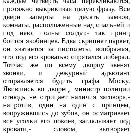
каждые четверть часа перекликаются,
протяжно выкрикивая целую фразу. Все
двери заперты на десять замков,
комнаты, расположенные над спальней и
под нею, полны солдат,- так принц
боится якобинцев. Едва скрипнет паркет,
он хватается за пистолеты, воображая,
что под его кроватью спрятался либерал.
Тотчас же по всему дворцу звенят
звонки, и дежурный адъютант
отправляется будить графа Моску.
Явившись во дворец, министр полиции
отнюдь не отрицает наличия заговора,-
напротив, один на один с принцем,
вооружившись до зубов, он осматривает
все уголки его покоев, заглядывает под
кровати,- словом, вытворяет