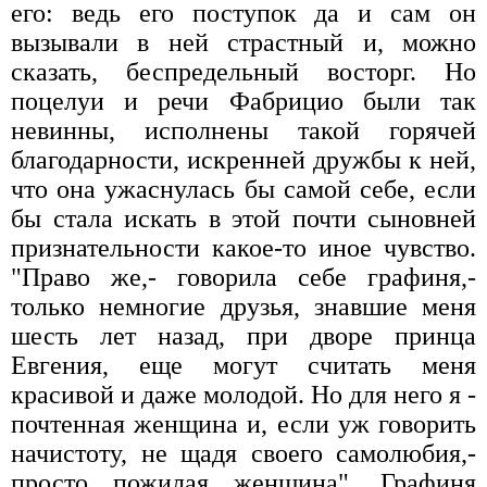
его: ведь его поступок да и сам он
вызывали в ней страстный и, можно
сказать, беспредельный восторг. Но
поцелуи и речи Фабрицио были так
невинны, исполнены такой горячей
благодарности, искренней дружбы к ней,
что она ужаснулась бы самой себе, если
бы стала искать в этой почти сыновней
признательности какое-то иное чувство.
"Право же,- говорила себе графиня,-
только немногие друзья, знавшие меня
шесть лет назад, при дворе принца
Евгения, еще могут считать меня
красивой и даже молодой. Но для него я -
почтенная женщина и, если уж говорить
начистоту, не щадя своего самолюбия,-
просто пожилая женщина". Графиня