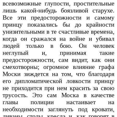
всевозможные глупости, простительные
лишь какой-нибудь боязливой старухе.
Все эти предосторожности и самому
принцу показались бы до крайности
унизительными в те счастливые времена,
когда он сражался на войне и убивал
людей только в бою. Он человек
неглупый и, принимая такие
предосторожности, сам видит, как они
смехотворны; огромное влияние графа
Моски зиждется на том, что благодаря
его дипломатической ловкости принцу
не приходится при нем красить за свою
трусость. Это сам Моска в качестве
главы полиции настаивает на
необходимости заглянуть под кровати,
диваны, столы, кресла и, как говорят в