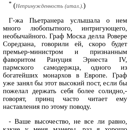
*
(
)
Непринужденность (итал.).
Г-жа Пьетранера услышала о нем
много любопытного, интригующего,
необычайного. Граф Моска делла Ровере
Соредзана, говорили ей, скоро будет
премьер-министром и признанным
фаворитом Рануция Эрнеста IV,
пармского самодержца, одного из
богатейших монархов в Европе. Граф
уже занял бы этот высокий пост, если бы
пожелал держать себя более солидно,-
говорят, принц часто читает ему
наставления по этому поводу.
- Ваше высочество, не все ли равно,
какие у меня манеры, раз я хорошо