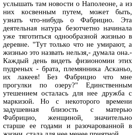
услышать там новости о Наполеоне, а из
них косвенным путем, может быть,
узнать что-нибудь о Фабрицио. Эта
деятельная натура безотчетно начинала
уже тяготиться однообразной жизнью в
деревне. "Тут только что не умирают, а
жизнью это назвать нельзя,- думала она.-
Каждый день видеть физиономии этих
пудреных - брата, племянника Асканьо,
их лакеев! Без Фабрицио что мне
прогулки по озеру?" Единственным
утешением осталась для нее дружба с
маркизой. Но с некоторого времени
задушевная близость с матерью
Фабрицио, женщиной, значительно
старше ее годами и разочарованной в
жизни, стала для нее менее приятной.