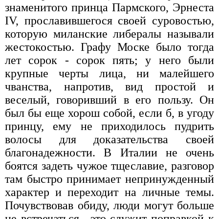
знаменитого принца Пармского, Эрнеста
IV, прославившегося своей суровостью,
которую миланские либералы называли
жестокостью. Графу Моске было тогда
лет сорок - сорок пять; у него были
крупные черты лица, ни малейшего
чванства, напротив, вид простой и
веселый, говоривший в его пользу. Он
был бы еще хорош собой, если б, в угоду
принцу, ему не приходилось пудрить
волосы для доказательства своей
благонадежности. В Италии не очень
боятся задеть чужое тщеславие, разговор
там быстро принимает непринужденный
характер и переходит на личные темы.
Почувствовав обиду, люди могут больше
не встречаться,- это служит поправкой к