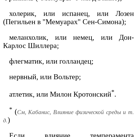
холерик, или испанец, или Лозен
(Пегильен в "Мемуарах" Сен-Симона);
меланхолик, или немец, или Дон-
Карлос Шиллера;
флегматик, или голландец;
нервный, или Вольтер;
*
атлетик, или Милон Кротонский
.
*
(
См, Кабанис, Влияние физической среды и т.
)
д.
Если влияние темперамента