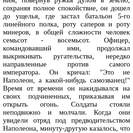
ним, повернув ружья дулом в землю;
сохраняя полное спокойствие, он дошел
до ущелья, где застал батальон 5-го
линейного полка, роту саперов и роту
минеров, в общей сложности человек
семьсот - восемьсот. Офицер,
командовавший ими, продолжал
выкрикивать ругательства, нередко
направленные против самого
императора. Он кричал: "Это не
Наполеон, а какой-нибудь самозванец!"
Время от времени он накидывался на
своих подчиненных, приказывая им
открыть огонь. Солдаты стояли
неподвижно и молчали. Когда они
увидели отряд под предводительством
Наполеона, минуту-другую казалось, что