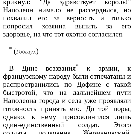
крикнул: "Да здравствует король!"
Наполеон нимало не рассердился, но
похвалил его за верность и только
попросил хозяина выпить за его
здоровье, на что тот охотно согласился.
*
(
)
Гобгауз.
*
В Дине воззвания
к армии, к
французскому народу были отпечатаны и
распространились по Дофине с такой
быстротой, что на дальнейшем пути
Наполеона города и села уже проявляли
готовность принять его. До той поры,
однако, к нему присоединился лишь
один-единственный солдат. Этого
солдата полковник Жермановский,