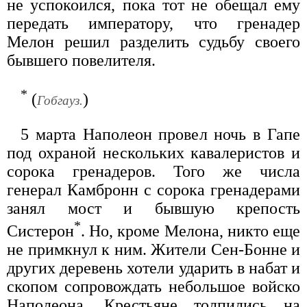
не успокоился, пока тот не обещал ему
передать императору, что гренадер
Мелон решил разделить судьбу своего
бывшего повелителя.
*
(
)
Гобгауз.
5 марта Наполеон провел ночь в Гапе
под охраной нескольких кавалеристов и
сорока гренадеров. Того же числа
генерал Камбронн с сорока гренадерами
занял мост и бывшую крепость
*
Систерон
. Но, кроме Мелона, никто еще
не примкнул к ним. Жители Сен-Бонне и
других деревень хотели ударить в набат и
скопом сопровождать небольшое войско
Наполеона. Крестьяне толпились на