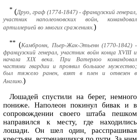
*
(
Друо, граф (1774-1847) - французский генерал,
участник наполеоновских войн, командовал
)
артиллерией во многих сражениях.
**
(
Камбронн, Пьер-Жак-Этьенн (1770-1842) -
французский генерал, участник войн конца XVIII и
начала XIX века. При Ватерлоо командовал
частями гвардии и проявил большое мужество;
был тяжело ранен, взят в плен и отвезен в
)
Англию.
Лошадей спустили на берег, немного
пониже. Наполеон покинул бивак и в
сопровождении своего штаба пешком
направился к месту, где находились
лошади. Он шел один, расспрашивая
крестьян, встречавшихся по пути. За ним