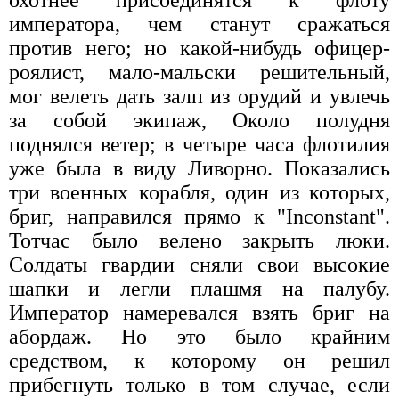
охотнее присоединятся к флоту
императора, чем станут сражаться
против него; но какой-нибудь офицер-
роялист, мало-мальски решительный,
мог велеть дать залп из орудий и увлечь
за собой экипаж, Около полудня
поднялся ветер; в четыре часа флотилия
уже была в виду Ливорно. Показались
три военных корабля, один из которых,
бриг, направился прямо к "Inconstant".
Тотчас было велено закрыть люки.
Солдаты гвардии сняли свои высокие
шапки и легли плашмя на палубу.
Император намеревался взять бриг на
абордаж. Но это было крайним
средством, к которому он решил
прибегнуть только в том случае, если