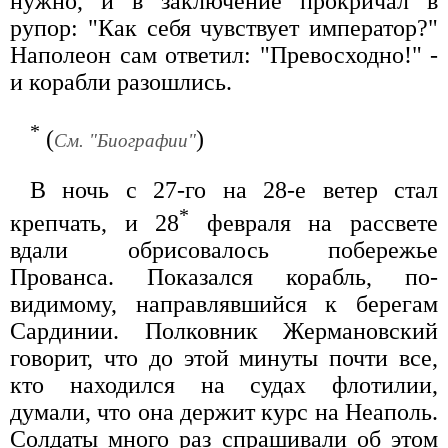
нужно, и в заключение прокричал в
рупор: "Как себя чувствует император?"
Наполеон сам ответил: "Превосходно!" -
и корабли разошлись.
*
(
)
См. "Биографии"
В ночь с 27-го на 28-е ветер стал
*
крепчать, и 28
февраля на рассвете
вдали обрисовалось побережье
Прованса. Показался корабль, по-
видимому, направлявшийся к берегам
Сардинии. Полковник Жермановский
говорит, что до этой минуты почти все,
кто находился на судах флотилии,
думали, что она держит курс на Неаполь.
Солдаты много раз спрашивали об этом