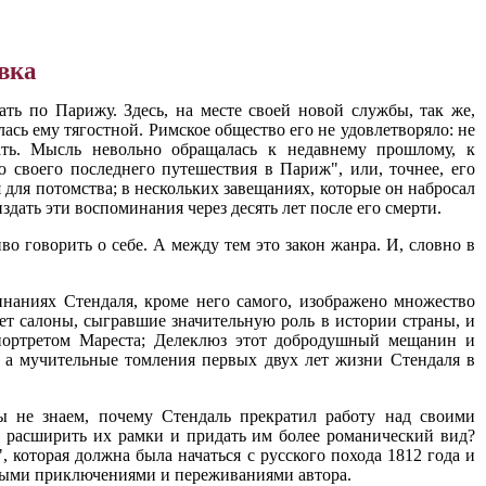
вка
ать по Парижу. Здесь, на месте своей новой службы, так же,
ась ему тягостной. Римское общество его не удовлетворяло: не
ать. Мысль невольно обращалась к недавнему прошлому, к
 своего последнего путешествия в Париж", или, точнее, его
 для потомства; в нескольких завещаниях, которые он набросал
дать эти воспоминания через десять лет после его смерти.
о говорить о себе. А между тем это закон жанра. И, словно в
инаниях Стендаля, кроме него самого, изображено множество
ет салоны, сыгравшие значительную роль в истории страны, и
 портретом Мареста; Делеклюз этот добродушный мещанин и
 а мучительные томления первых двух лет жизни Стендаля в
ы не знаем, почему Стендаль прекратил работу над своими
л расширить их рамки и придать им более романический вид?
 которая должна была начаться с русского похода 1812 года и
вными приключениями и переживаниями автора.