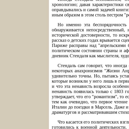
хронологию; давая характеристики с
оправдывались и самой задачей книги:
иным образом в этом столь пестром "р
Но именно эта беспорядочность
обнаруживается непосредственный,
исторической достоверности, то искр
рассказ о детских годах врывается с
Париже расправы над "апрельскими б
политическом состоянии страны и аф
дневник Стендаля как мыслителя, худо
Стендаль сам говорит, что иногда
некоторых анахронизмов "Жизни Анри
удивительно точны. Но, пытаясь уста
которые возникли у него лишь в первы
и что эта ненависть возросла особенн
ненависть появилась только с 1803 г
утверждает, что его "романтизм", то 
тем как очевидно, что первое чтение
Италии до поездки в Марсель. Даже 
драматургов и рассматривавшим стихо
Что касается его политических взгл
готовились к военной деятельности.