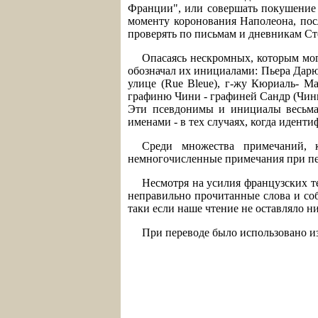
Франции", или совершать покушение н
моменту коронования Наполеона, пос
проверять по письмам и дневникам Ст
Опасаясь нескромных, которым мог
обозначал их инициалами: Пьера Дарю
улице (Rue Bleue), г-жу Кюриаль- М
графиню Чини - графиней Сандр (Чини 
Эти псевдонимы и инициалы весьма
именами - в тех случаях, когда идент
Среди множества примечаний, 
немногочисленные примечания при пе
Несмотря на усилия французских т
неправильно прочитанные слова и соб
таки если наше чтение не оставляло н
При переводе было использовано и