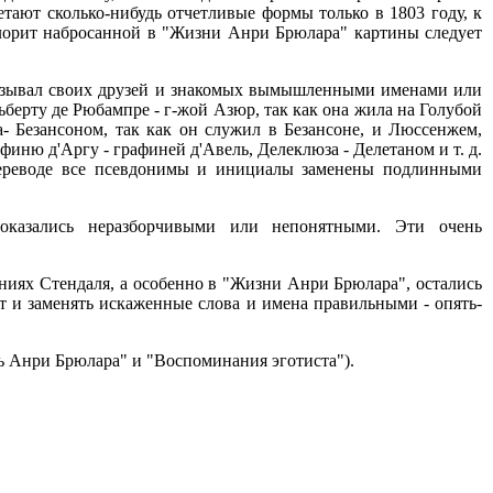
тают сколько-нибудь отчетливые формы только в 1803 году, к
лорит набросанной в "Жизни Анри Брюлара" картины следует
 называл своих друзей и знакомых вымышленными именами или
берту де Рюбампре - г-жой Азюр, так как она жила на Голубой
- Безансоном, так как он служил в Безансоне, и Люссенжем,
финю д'Аргу - графиней д'Авель, Делеклюза - Делетаном и т. д.
переводе все псевдонимы и инициалы заменены подлинными
оказались неразборчивыми или непонятными. Эти очень
ниях Стендаля, а особенно в "Жизни Анри Брюлара", остались
т и заменять искаженные слова и имена правильными - опять-
ь Анри Брюлара" и "Воспоминания эготиста").