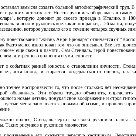
 оставлял замысла создать большой автобиографический труд. 
 с ранних детских лет. Но эта рукопись оборвалась в самом н
ара", которую доводит до своего приезда в Италию, в 1800 
тендаль вносил в рукопись кое-какие поправки, а 26 марта, полу
изведению, которое увлекало его в течение четырех скучных зим
ону повествования "Жизнь Анри Брюлара" отличается от "Воспо
ак будто менее взволнован тем, что он описывал. Все это происх
совсем еще свежи в памяти. Сам Стендаль, герой повествовани
, чем внутреннего волнения и умиленности.
 о событиях ранней юности, о становлении личности. Стендал
вает, хотя иногда и старается воздержаться от оценок, так 
но точнее воспроизвести то, что после стольких лет неожидан
орой обвалилась. Эти образы трудно объяснить, определить
ошлого новые детали, понукая свое воображение и строя гипот
, пустые места заполняются новыми образами, и прошлое прост
нение
можно полнее, Стендаль чертит на своей рукописи планы - кв
ы. Таких рисунков в рукописи множество.
о произведение его окажется чересчур хаотичным. Действит