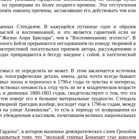
л их примерами из более позднего времени. Эти отступления
 понять наконец причины, заставлявшие его действовать тем или
санных Стендалем. В кажущейся путанице сцен и образов
ыслей и воспоминаний, и это является гарантией если не
 в "Жизни Анри Брюлара", чем в "Воспоминаниях эготиста". В
я юного Бейля прерываются негодованием по поводу творимой в
ктеристикой писательских приемов автора, рассуждениями о
дах превращаются в беседу наедине с собой, в патетический
 смысл ее определить не может. В этом заключается источник
, топографические детали, имена, даты почти всегда бывают
вал эпохи и переносил в 1790-е годы те чувства и интересы,
вствовал ненависть к отцу чуть ли не в младенческом возрасте
к и дневники 1800-1803 годов, свидетельствуют о том, что эта
и тем поверг его в большие материальные трудности. Стендаль
отворной трагедии вообще, восходит еще к 1790-м годам, между
я на улице Анживилье", то есть к периоду от возвращения из
был убежденным классиком, почитавшим великих национальных
д Гардона", в котором мальчики демократических слоев Гренобля
доваться тому, что "молодой генерал Бонапарт стал королем