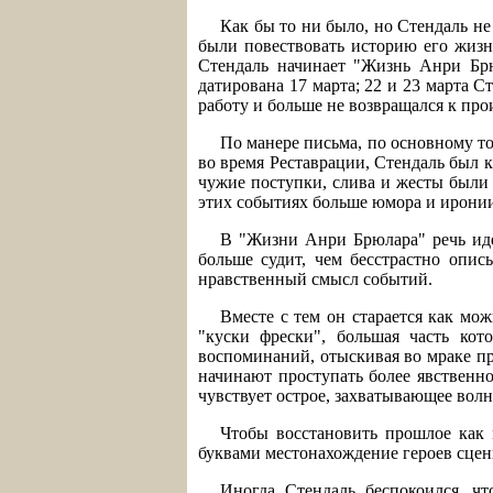
Как бы то ни было, но Стендаль не
были повествовать историю его жизни
Стендаль начинает "Жизнь Анри Брюл
датирована 17 марта; 22 и 23 марта С
работу и больше не возвращался к про
По манере письма, по основному т
во время Реставрации, Стендаль был к
чужие поступки, слива и жесты были 
этих событиях больше юмора и иронии
В "Жизни Анри Брюлара" речь идет
больше судит, чем бесстрастно описы
нравственный смысл событий.
Вместе с тем он старается как мож
"куски фрески", большая часть кот
воспоминаний, отыскивая во мраке пр
начинают проступать более явственно
чувствует острое, захватывающее вол
Чтобы восстановить прошлое как 
буквами местонахождение героев сцен
Иногда Стендаль беспокоился, чт