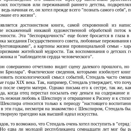
воих поступков или переживаний раннего детства, подкрепля
 ведь начиная ее, он хотел прежде всего "познать самого себя",
омане его жизни".
 является достоинством книги, самой откровенной из напи
 не искаженный никакой художественной обработкой поток м
енности. Эта "беспорядочность" еще более бросается в глаза
ценка заседания Государственного совета, любовные переживани
унтовщиками", а картины жизни провинциальной семьи - хара
оризмами житейской мудрости. Так воспоминания о детских го
жника и "наблюдателя сердца человеческого".
 он совершенно отчетливо видит сцену далекого прошлого, но
 Брюлара". Фактические сведения, которыми изобилует книга
новить психологический смысл событий, Стендаль часто смеши
е годы XIX века. Так, например, Стендаль утверждает, что почу
о после смерти матери. Однако письма его к сестре, так же, ка
ода, когда отец перестал посылать ему деньги на содержание 
есть нежная любовь к Шекспиру и отвращение к Расину и к стих
 Шекспира относится только к периоду "настоящего воспитани
и в эти годы, несмотря на знакомство с Шекспиром, Стендаль 
творную трагедию как высший идеал искусства.
ядов, то возможно, что Стендаль очень хотел поступить в "отря
 Но едва ли молодой республиканец семнадцати лет мог бы ра