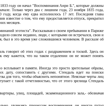
В 1833 году он начал "Воспоминания Анри Б.", которые должны
ачале. Только через два с лишним года, 23 ноября 1835 года,
году, когда ему едва исполнилось 17 лет. Последняя глава
чив известие о том, что ему предоставляется отпуск, прекратил
них месяцев.
минаний эготиста". Рассказывая о своем пребывании в Париже
одило совсем недавно, люди, с которыми он встречался, свои и
я, был в это время уже сложившимся человеком. В рассказе об
ь говорит об этих годах с раздражением и тоской. Здесь он
как ему кажется, что на таком отдалении он не может понять
но всплывает в памяти. Иногда это просто зрительные образы,
 их дату, сопоставить с другими. Стендаль идет на поиски
езы для того, чтобы объяснить непонятное. Неясные черты лиц
упает с такой отчетливостью, что от этого зрелища Стендаль
артиры, улиц, площадей, экзаменационного зала,- обозначая
ельно, увлекаясь процессом воспоминания, он иногда путал