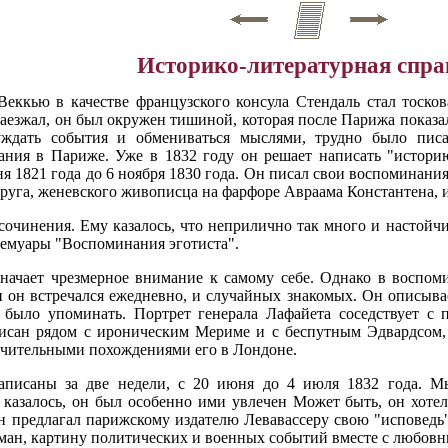
Историко-литературная спра
еккью в качестве французского консула Стендаль стал тосков
 наезжал, он был окружен тишиной, которая после Парижа показал
суждать события и обмениваться мыслями, трудно было пис
ния в Париже. Уже в 1832 году он решает написать "историю
я 1821 года до 6 ноября 1830 года. Он писал свои воспоминания
друга, женевского живописца на фарфоре Авраама Константена, из
очинения. Ему казалось, что неприлично так много и настойчив
мемуары "Воспоминания эготиста".
значает чрезмерное внимание к самому себе. Однако в воспом
и он встречался ежедневно, и случайных знакомых. Он описыва
 было упоминать. Портрет генерала Лафайета соседствует с
исан рядом с ироническим Мериме и с беспутным Эдвардсом,
учительными похождениями его в Лондоне.
аписаны за две недели, с 20 июня до 4 июля 1832 года. М
, казалось, он был особенно ими увлечен Может быть, он хоте
он предлагал парижскому издателю Левавассеру свою "исповедь",
роман, картину политических и военных событий вместе с любо