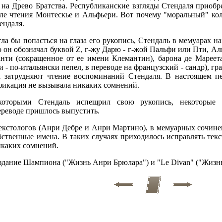
а Древо Братства. Республиканские взгляды Стендаля приобре
ле чтения Монтескье и Альфьери. Вот почему "моральный" ко
ендаля.
ла бы попасться на глаза его рукопись, Стендаль в мемуарах
 он обозначал буквой Z, г-жу Дарю - г-жой Пальфи или Пти, Аль
анти (сокращенное от ее имени Клемантин), барона де Мареета
- по-итальянски пепел, в переводе на французский - сандр), гра
 затрудняют чтение воспоминаний Стендаля. В настоящем 
ификация не вызывала никаких сомнений.
которыми Стендаль испещрил свою рукопись, некоторые 
реводе пришлось выпустить.
екстологов (Анри Дебре и Анри Мартино), в мемуарных сочине
ственные имена. В таких случаях приходилось исправлять текс
икаких сомнений.
здание Шампиона ("Жизнь Анри Брюлара") и "Le Divan" ("Жизн