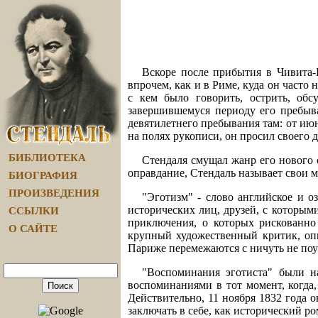
Вскоре после прибытия в Чивита-В
впрочем, как и в Риме, куда он часто
с кем было говорить, острить, об
завершившемуся периоду его пребыва
девятилетнего пребывания там: от июн
на полях рукописи, он просил своего 
БИБЛИОТЕКА
Стендаля смущал жанр его нового с
оправдание, Стендаль называет свои 
БИОГРАФИЯ
ПРОИЗВЕДЕНИЯ
"Эготизм" - слово английское и о
исторических лиц, друзей, с которым
ССЫЛКИ
приключения, о которых рискованно
О САЙТЕ
крупный художественный критик, оп
Париже перемежаются с ничуть не по
"Воспоминания эготиста" были н
воспоминаниями в тот момент, когда
Действительно, 11 ноября 1832 года 
заключать в себе, как исторический 