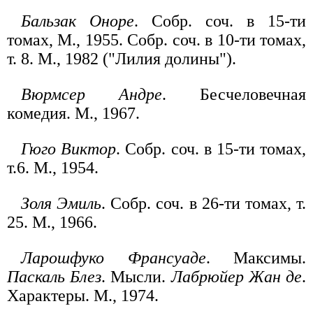
Бальзак Оноре
. Собр. соч. в 15-ти
томах, М., 1955. Собр. соч. в 10-ти томах,
т. 8. М., 1982 ("Лилия долины").
Вюрмсер Андре
. Бесчеловечная
комедия. М., 1967.
Гюго Виктор
. Собр. соч. в 15-ти томах,
т.6. М., 1954.
Золя Эмиль
. Собр. соч. в 26-ти томах, т.
25. М., 1966.
Ларошфуко Франсуаде
. Максимы.
Паскаль Блез
. Мысли.
Лабрюйер Жан де
.
Характеры. М., 1974.