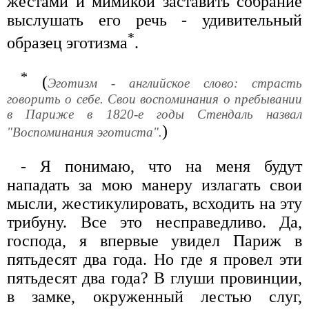
жестами и мимикой заставить собрание
выслушать его речь - удивительный
*
образец эготизма
.
*
(
Эготизм - английское слово: страсть
говорить о себе. Свои воспоминания о пребывании
в Париже в 1820-е годы Стендаль назвал
)
"Воспоминания эготиста".
- Я понимаю, что на меня будут
нападать за мою манеру излагать свои
мысли, жестикулировать, всходить на эту
трибуну. Все это несправедливо. Да,
господa, я впервые увидел Париж в
пятьдесят два года. Но где я провел эти
пятьдесят два года? В глуши провинции,
в замке, окруженный лестью слуг,