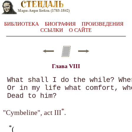
БИБЛИОТЕКА
БИОГРАФИЯ
ПРОИЗВЕДЕНИЯ
ССЫЛКИ
О САЙТЕ
Глава VIII
 What shall I do the while? Whe
 Or in my life what comfort, whe
*
"Cymbeline", act III
.
*
(