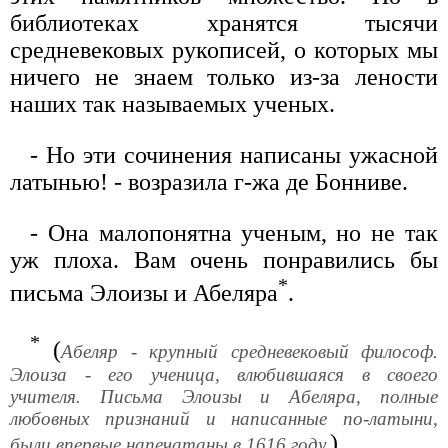
библиотеках хранятся тысячи
средневековых рукописей, о которых мы
ничего не знаем только из-за лености
наших так называемых ученых.
- Но эти сочинения написаны ужасной
латынью! - возразила г-жа де Бонниве.
- Она малопонятна ученым, но не так
уж плоха. Вам очень понравились бы
*
письма Элоизы и Абеляра
.
*
(
Абеляр - крупный средневековый философ.
Элоиза - его ученица, влюбившаяся в своего
учителя. Письма Элоизы и Абеляра, полные
любовных признаний и написанные по-латыни,
)
были впервые напечатаны в 1616 году.