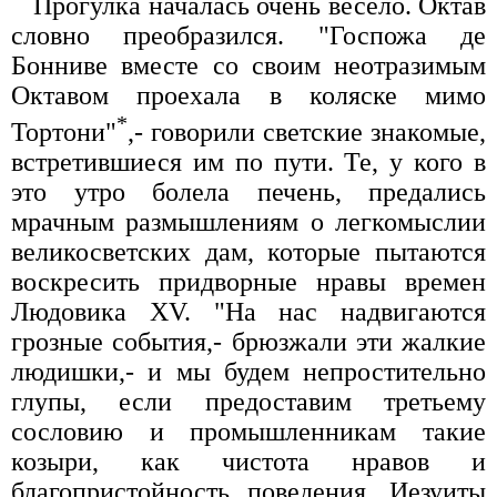
Прогулка началась очень весело. Октав
словно преобразился. "Госпожа де
Бонниве вместе со своим неотразимым
Октавом проехала в коляске мимо
*
Тортони"
,- говорили светские знакомые,
встретившиеся им по пути. Те, у кого в
это утро болела печень, предались
мрачным размышлениям о легкомыслии
великосветских дам, которые пытаются
воскресить придворные нравы времен
Людовика XV. "На нас надвигаются
грозные события,- брюзжали эти жалкие
людишки,- и мы будем непростительно
глупы, если предоставим третьему
сословию и промышленникам такие
козыри, как чистота нравов и
благопристойность поведения. Иезуиты