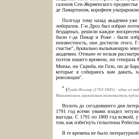
салонов Сен-Жерменского предместья за
де Ламартином, корифеем ультрароял
Полгода тому назад академия уже 
либералов. Г-н Дроз был избран пото
бездарных, решили каждое воскресень
были г-да Пикар и Роже - были избр
неизвестность, они достигли этого. 
счастье", буквально вызывающую зево
академии. Отныне ее нельзя рассматри
поэтов нашего времени, ни генерала 
Минье, ни Скриба, ни Гизо, ни де Бар
которые я собираюсь вам давать, х
революция".
*
(
Руайе-Коллар (1763-1845) - один из в
Макинтошем, английским экономистом, публи
Вплоть до сегодняшнего дня литера
1791 год всеми умами владел энтуз
выгоды. С 1791 по 1800 год всякий, 
том, как избегнуть гильотины Робеспь
В те времена не было литературной