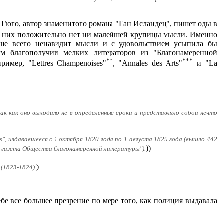
н Гюго, автор знаменитого романа "Ган Исландец", пишет оды в
 в них положительно нет ни малейшей крупицы мысли. Именно
льше всего ненавидит мысли и с удовольствием усыпила бы
ом благополучии мелких литераторов из "Благонамеренной
**
***
имер, "Lettres Champenoises"
, "Annales des Arts"
и "La
 так как оно выходило не в определенные сроки и представляло собой нечто
Arts", издававшееся с 1 октября 1820 года по 1 августа 1829 года (вышло 442
))
алы, газета Общества благонамеренной литературы").
)
 (1823-1824).
ебе все большее презрение по мере того, как полиция выдавала