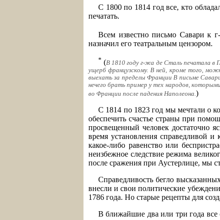
С 1800 по 1814 год все, кто облад
печатать.
Всем известно письмо Савари к г
назначил его театральным цензором.
*
(
В 1810 году г-жа де Сталь печатала в 
ущерб французскому. В ней, кроме того, мож
выехать за пределы Франции В письме Савари (
нечего брать пример у тех народов, которыми
)
во Франции после падения Наполеона.
С 1814 по 1823 год мы мечтали о к
обеспечить счастье страны при помо
просвещенный человек достаточно яс
время установления справедливой и к
какое-либо равенство или беспристра
неизбежное следствие режима великог
после сражения при Аустерлице, мы ст
Справедливость бегло высказанных 
внесли и свои политические убеждени
1786 года. Но старые рецепты для соз
В ближайшие два или три года все