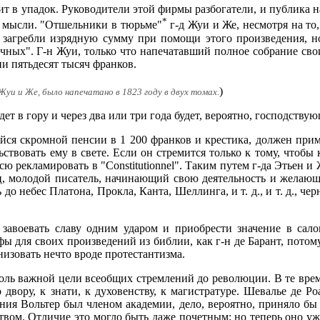
т в упадок. Руководители этой фирмы разбогатели, и публика нач
*
й мысли. "Отшельники в тюрьме"
г-д Жуи и Же, несмотря на то,
загребли изрядную сумму при помощи этого произведения, но
учных". Г-н Жуи, только что напечатавший полное собрание свои
ии пятьдесят тысяч франков.
)
Жуи и Же, было напечатано в 1823 году в двух томах.
ет в гору и через два или три года будет, вероятно, господству
ся скромной пенсии в 1 200 франков и крестика, должен примк
ствовать ему в свете. Если он стремится только к тому, чтобы 
сю рекламировать в "Constitutionnel". Таким путем г-да Этьен
ц, молодой писатель, начинающий свою деятельность и желающ
до небес Платона, Прокла, Канта, Шеллинга, и т. д., и т. д., че
завоевать славу одним ударом и приобрести значение в сал
ы для своих произведений из библии, как г-н де Барант, потому
низовать нечто вроде протестантизма.
толь важной цели всеобщих стремлений до революции. В те врем
 двору, к знати, к духовенству, к магистратуре. Шевалье де 
ания Вольтер был членом академии, дело, вероятно, приняло бы
ом. Отличие это могло быть даже почетным; но теперь оно уже