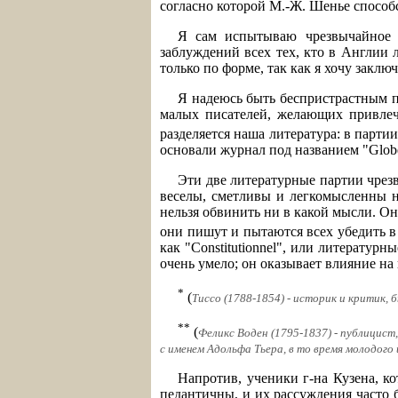
согласно которой М.-Ж. Шенье способ
Я сам испытываю чрезвычайное с
заблуждений всех тех, кто в Англии 
только по форме, так как я хочу закл
Я надеюсь быть беспристрастным по
малых писателей, желающих привлечь
разделяется наша литература: в парти
основали журнал под названием "Glob
Эти две литературные партии чрезв
веселы, сметливы и легкомысленны не
нельзя обвинить ни в какой мысли. Он
они пишут и пытаются всех убедить в 
как "Constitutionnel", или литературны
очень умело; он оказывает влияние на
*
(
Тиссо (1788-1854) - историк и критик,
**
(
Феликс Воден (1795-1837) - публицис
с именем Адольфа Тьера, в то время молодого
Напротив, ученики г-на Кузена, к
педантичны, и их рассуждения часто 