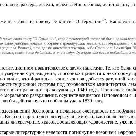
ал силой характера, хотели, вслед за Наполеоном, действовать, 
*
-же де Сталь по поводу ее книги "О Германии"
. Наполеон з
Париже свою книгу "О Германии", явной тенденцией которой было восхвален
но было увидеть призыв к борьбе с французской гегемонией, обращенный к
герцога Ровиго), в то время министра полиции, к де Сталь от 3 октября 181
 восхищается г-жа де Сталь, и что воздух Франции для нее не подходит. Эт
онституционном правительстве с двумя палатами. Те, кто были 
щи умеренных учреждений, способных привести к некоторому 
но видит, что Франция в конце концов добьется разумной конс
онституционной системы под руководством министерства левог
стие в отправлении правосудия до 1840 года. Настоящая своб
о морального развращения, осуществлявшегося Наполеоном с 18
али бы действительно свободны уже в 1830 году.
здесь мнений бесспорна, и печальная очевидность их побудила
я. Едва они проникли в литературные круги, как нашли здесь в
дания литературных красот, доставляющих удовольствие, уже не г
 старые литературные нелепости погибнут во всеобщей Варфолом