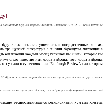
ду]
английский журнал перевел подпись Стендаля Р. N. D. G. -(Petit-neveu de
 буду только вскользь упоминать о посредственных книгах,
тель французской литературы в Англии. Французы, читающие в
будь англичанин каждый месяц указывал им книги, которые им
иже стало известно имя лорда Байрона, того лорда Байрона,
 мы узнали о существовании "Edinburgh Review", над которым
1794), неоднократно переводившегося на французский язык, и других, менее
л переведен на французский язык, а в следующем году переиздан также под
 усердно распространявшаяся реакционными кругами клевета,