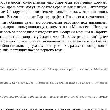
гюра наносит смертельный удар старым литературным формам.
ки древности могут не бояться сравнения с ними. Литература
 де Сегюру, стали писателями только потому, что лишились
ории Венеции"; г-н де Барант, префект Наполеона, печатающий
у мы обязаны двумя историческими работами под названием:
ераторов, пользующихся успехом,- это г-н Минье; его "История
вилось за последние пятьдесят лет. Вопреки модным в Париже
торического жанра, я убежден, что "История революции" будет
 понимает эпохи Террора, величайшего политического события,
риблизительно в двухстах или трехстах фразах он пожертвовал
жений, портящих начало первого тома.
ударственной деятельности. Его "История Венеции" появилась в 1819 году
люции и Наполеона. Его "Рукопись 1814 года" вышла в 1823 году, "Рукопись
 в двух томах. Эта работа была частичной апологией революции в самые
ы общества как раз в то время, когда оно хочет дать миллиард