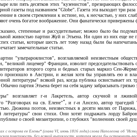
тыре или пять десятков этих "кузенистов", презирающих фило
урной газеты под названием "Globe". Газета эта выходит три раз
нние в своем стремлении к истине, но, к несчастью, у них сла
ляют очень богатое воображение. Они фанатически привержены
казано, степенные и рассудительные; можно было бы подумать,
льной живостью партии Жуй и Этьена. Ни один из них еще не п
ех статьи, которые шесть лет тому назад были бы напечатаны в
ечатает замечательные статьи.
артии "ультрароялистов", возглавляемой неизвестным общес
н, "великий лицемер" Франции, изволит председательствовать
литераторов второго сорта и бедных старых маркиз Сен-Жермен
то произошло в Австрии, и желая хотя бы управлять ею и влас
нной литературы" всякий раз, когда публика освистывает их т
Обычно партия Этьена берет на себя задачу забрасывать грязью 
уры" возглавляет г-н Лакретель, автор скучной и лживо
*
о "Разговорах на св. Елене"
, и г-н Ансело, автор трагедий
тью. Дюжина поэтов, неизвестных в десяти милях от Парижа, г-
 литературы" свои стихи. Они хотят подражать лорду Байрон
ублике о своей мизантропии, о глубоких "волнениях своей души"
ах с острова ев Елены* (глава VI, июнь 1816 года) слова Наполеона об "Исто
плоская поверхность, без всякой выпуклости, которая могла бы остановить ва