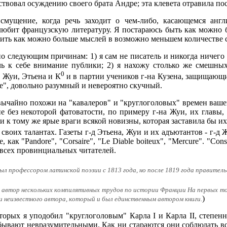
ствовал осуждению своего брата Андре; эта клевета отравила п
мущение, когда речь заходит о чем-либо, касающемся англ
любит французскую литературу. Я постараюсь быть как можно 
ючить как можно больше мыслей в возможно меньшем количестве 
 следующим причинам: 1) я сам не писатель и никогда ничего 
 к себе внимание публики; 2) я нахожу столько же смешных,
0
и Жуи, Этьена и К
и в партии учеников г-на Кузена, защищающ
e", довольно разумный и невероятно скучный.
ычайно похожи на "кавалеров" и "круглоголовых" времен вашего К
 без некоторой фатоватости, по примеру г-на Жуи, их главы,
и к тому же ярые враги всякой новизны, которая заставила бы их
своих талантах. Газеты г-д Этьена, Жуи и их адъютантов - г-д 
е, как "Pandore", "Corsaire", "Le Diable boiteux", "Mercure". "Co
 всех провинциальных читателей.
 был профессором латинской поэзии с 1813 года, но после 1819 года правите
т, автор нескольких компилятивных трудов по истории Франции На первых то
)
 и неизвестного автора, который и был единственным автором книги.
оторых я уподобил "круглоголовым" Карла I и Карла II, степен
бывают невразумительными. Как ни стараются они соблюдать вс