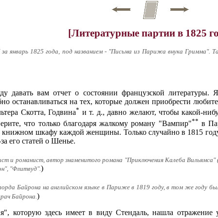
[Литературные партии в 1825 го
а январь 1825 года, под названием - "Письма из Парижа внука Гримма". Так 
ду давать вам отчет о состоянии французской литературы. Я
бно останавливаться на тех, которые должен приобрести люби
*
ьтера Скотта, Годвина
и т. д., давно желают, чтобы какой-ни
**
верите, что только благодаря жалкому роману "Вампир"
в Пар
 книжном шкафу каждой женщины. Только случайно в 1815 году
за его статей о Шенье.
мист и романист, автор знаменитого романа "Приключения Калеба Вильямса" (
)
н", "Флитвуд".
лорда Байрона на английском языке в Париже в 1819 году, в том же году бы
)
врач Байрона.
ия", которую здесь имеет в виду Стендаль, нашла отражение