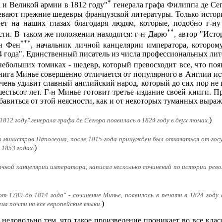
*
и Великой армии в 1812 году"
генерала графа Филиппа де Се
вают прежние шедевры французской литературы. Только истори
ет на наших глазах благодаря людям, которые, подобно г-ну
**
ти. В таком же положении находятся: г-н Дарю
, автор "Ист
***
-н Фен
, начальник личной канцелярии императора, котором
4 года". Единственный писатель из числа профессиональных лит
небольших томиках - шедевр, который превосходит все, что поя
книга Минье совершенно отличается от популярного в Англии ис
очень удивит славный английский народ, который до сих пор не
шестьсот лет. Г-н Минье готовит третье издание своей книги. П
збавиться от этой неясности, как и от некоторых туманных выра
)
812 году" генерала графа де Сегюра появилась в 1824 году в двух томах.
из министров Наполеона, после 1815 года принужден был отказаться от гос
)
 1853 годах.
личной канцелярии императора, написал несколько сочинений по истории рево
т 1789 до 1814 года" - сочинение Минье, появилось в печати в 1824 году
)
а почти на все европейские языки.
недовольно тем, что такое произведение проникает во все класс