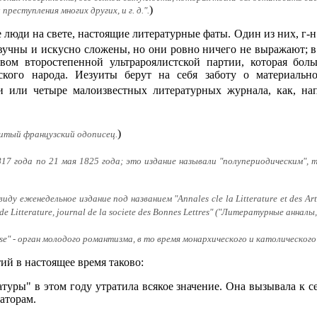
)
реступления многих других, и г. д.".
 люди на свете, настоящие литературные фаты. Один из них, г-
звучны и искусно сложены, но они ровно ничего не выражают;
твом второстепенной ультрароялистской партии, которая бо
ского народа. Иезуиты берут на себя заботу о материальн
и или четыре малоизвестных литературных журнала, как, напр
)
нитый французский одописец.
1817 года по 21 мая 1825 года; это издание называли "полупериодическим",
 виду еженедельное издание под названием "Annales cle la Litterature et des 
e Litterature, journal de la societe des Bonnes Lettres" ("Литературные анн
aise" - орган молодого романтизма, в то время монархического и католического
ий в настоящее время таково:
туры" в этом году утратила всякое значение. Она вызывала к с
аторам.