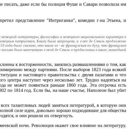
а не писать, даже если бы полиция Фуше и Савари позволила им
апретил представление "Интриганки", комедии г-на Этьена, и
ие немецкой литературы, философии и немецкого национального характера в
 немецким патриотам. Книга была запрещена, а г-же де Сталь предложено
0 года было сказано, что книга ее - не французская по духу, что французам
о письмо было напечатано г-жой де Сталь в предисловии к книге, вышедшей
склонны к восторженности, занялись размышлениями о том, как
примирению между партиями. После выборов 1823 года всякий
титуции и настоящего правительства с двумя палатами и что
о центра наступит через несколько лет. Трудно надеяться на
ода не может появиться раньше 1860 года. Эта отсрочка есть
02 по 1814 год. Если бы, на наше счастье, Наполеон был убит
 всех талантливых людей заняться литературой, в которую они
 полной силе идеи, довольно хорошо подходившие для общества
одятся, и они решили их отвергнуть.
еевской ночи. Революция окажет свое влияние на литературу.