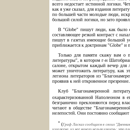
всего недостает истинной логики. Че
как я уже сказал, для издания литерат
по большей части молодые люди, искре
большой силой логики, но зато прояв
В "Globe" пишут люди, как было с
составляющее резкий контраст с наха
пишут в газетах имеющие большой усп
приближается к доктринам "Globe" и п
Только для памяти скажу вам о п
литературы", в котором г-н Шатобриа
салоне, открытом каждый вечер для 
может уничтожить литературу, как э
легиона литераторов из "Благонамере
проявив к ней откровенное презрение. 
Клуб "Благонамеренной литерат
охарактеризованной Наполеоном в ег
безгранично преклоняются перед влас
читают в обществе "Благонамеренной
нелепостей. Они постоянно сообщают п
*
(
Граф Ласказ сообщаем в своих "Дневник
изложена, из нее ничего нельзя извлечь: это 