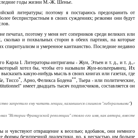
оследние годы жизни М.-Ж. Шенье.
ийской литературы; поэтому я постараюсь предохранить от
более беспристрастным в своих суждениях; резкими они будут
слов.
не печатал, поэтому у меня нет соперников среди великих или
 сколько и похвальных сторон в обеих партиях, на которые
их спиритуализм и умеренное кантианство. Последние недавно
арла I. Литераторы-интриганы - Жуи, Этьен и т. д., и т. д.,-
 который хотел бы, чтобы его называли Жуи-вольтерьянец. Их
 высказать какую-нибудь мысль в своих книгах или газетах, где
*
**
Же, Тиссо
, Арно, Феликса Бодена
, Тьера - или политические,
nstitutionnel" имеет двадцать тысяч подписчиков, составляется он
)
льство запретило ему читать лекции, казавшиеся слишком "либеральными"
мах "Истории Французской революции" стояло его имя, как автора, вместе
ны и чувствуют отвращение к веселью; вдобавок, они немного
е формы безупречной диалектики, но, к несчастью, им больше