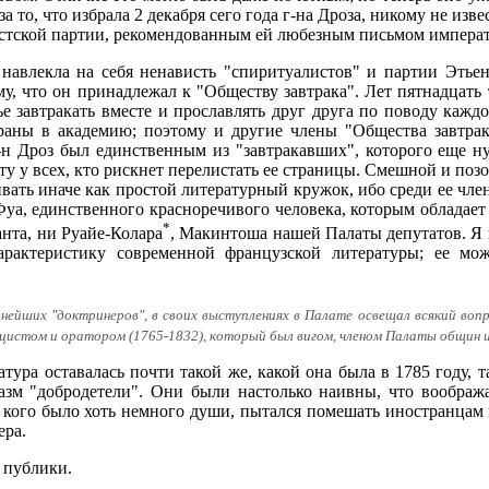
 то, что избрала 2 декабря сего года г-на Дроза, никому не изве
истской партии, рекомендованным ей любезным письмом императ
навлекла на себя ненависть "спиритуалистов" и партии Этьен
му, что он принадлежал к "Обществу завтрака". Лет пятнадцать 
е завтракать вместе и прославлять друг друга по поводу каждо
аны в академию; поэтому и другие члены "Общества завтрака
Г-н Дроз был единственным из "завтракавших", которого еще 
ту у всех, кто рискнет перелистать ее страницы. Смешной и поз
вать иначе как простой литературный кружок, ибо среди ее чле
Фуа, единственного красноречивого человека, которым обладает
*
анта, ни Руайе-Колара
, Макинтоша нашей Палаты депутатов. Я 
арактеристику современной французской литературы; ее мо
иднейших "доктринеров", в своих выступлениях в Палате освещал всякий воп
цистом и оратором (1765-1832), который был вигом, членом Палаты общин 
тура оставалась почти такой же, какой она была в 1785 году, 
иазм "добродетели". Они были настолько наивны, что вообра
у кого было хоть немного души, пытался помешать иностранцам
ера.
 публики.