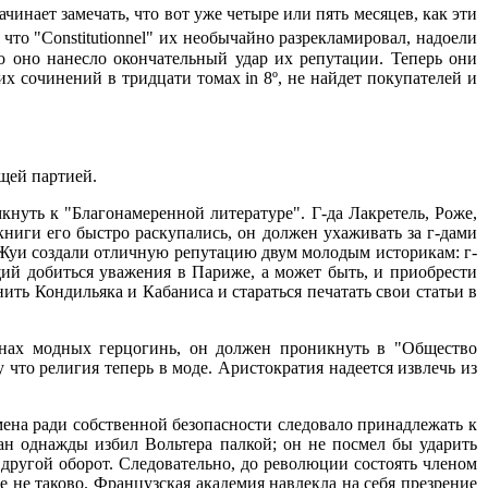
инает замечать, что вот уже четыре или пять месяцев, как эти
 что "Constitutionnel" их необычайно разрекламировал, надоели
 оно нанесло окончательный удар их репутации. Теперь они
х сочинений в тридцати томах in 8º, не найдет покупателей и
ющей партией.
нуть к "Благонамеренной литературе". Г-да Лакретель, Роже,
книги его быстро раскупались, он должен ухаживать за г-дами
 и Жуи создали отличную репутацию двум молодым историкам: г-
ий добиться уважения в Париже, а может быть, и приобрести
рнить Кондильяка и Кабаниса и стараться печатать свои статьи в
онах модных герцогинь, он должен проникнуть в "Общество
 что религия теперь в моде. Аристократия надеется извлечь из
ена ради собственной безопасности следовало принадлежать к
Роан однажды избил Вольтера палкой; он не посмел бы ударить
 другой оборот. Следовательно, до революции состоять членом
 не таково. Французская академия навлекла на себя презрение