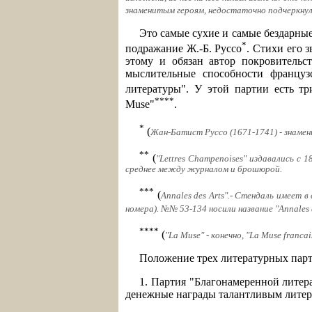
знаменитым героям, недостаточно подчеркнул п
Это самые сухие и самые бездарные
*
подражание Ж.-Б. Руссо
. Стихи его 
этому и обязан автор покровительс
мыслительные способности француз
литературы". У этой партии есть тр
****
Muse"
.
*
(
Жан-Батист Руссо (1671-1741) - знаме
**
(
"Lettres Champenoises" издавались с 
среднее между журналом и брошюрой.
***
(
Annales des Arts".- Стендаль имеет в
номера). №№ 53-134 носили название "Annales d
****
(
"La Muse" - конечно, "La Muse franc
Положение трех литературных парт
1. Партия "Благонамеренной литера
денежные награды талантливым литер