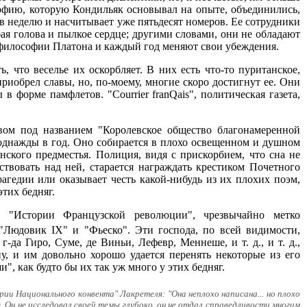
софию, которую Кондильяк основывал на опыте, объединились,
а в неделю и насчитывает уже пятьдесят номеров. Ее сотрудники
бая голова и пылкое сердце; другими словами, они не обладают
 философии Платона и каждый год меняют свои убеждения.
 что веселье их оскорбляет. В них есть что-то пуританское,
риобрел славы, но, по-моему, многие скоро достигнут ее. Они
 форме памфлетов. "Courrier franQais", политическая газета,
твом под названием "Королевское общество благонамеренной
 однажды в год. Оно собирается в плохо освещенном и душном
ского предместья. Полиция, видя с прискорбием, что сна не
твовать над ней, старается награждать крестиком Почетного
рагедии или оказывает честь какой-нибудь из их плохих поэм,
этих бедняг.
й "Истории Французской революции", чрезвычайно метко
 "Людовик IX" и "Фьеско". Эти господа, по всей видимости,
да Гиро, Суме, де Виньи, Лефевр, Меннеше, и т. д., и т. д.,
у, и им довольно хорошо удается перенять некоторые из его
, как будто бы их так уж много у этих бедняг.
рии Национального конвента" Лакретеля: "Она неплохо написана... но плохо
с. Он не исследовал своей темы глубоко, он не отдал справедливости многим