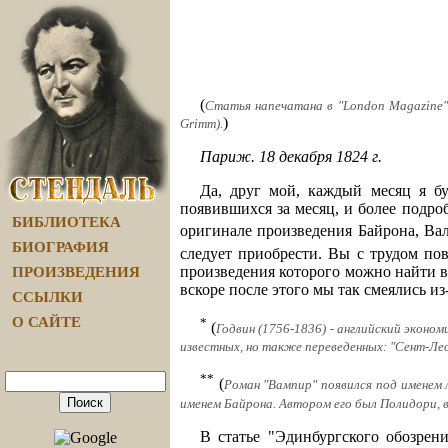
(
Статья напечатана в "London Magazine" з
)
Grimm).
Париж. 18 декабря 1824 г.
Да, друг мой, каждый месяц я бу
появившихся за месяц, и более подро
БИБЛИОТЕКА
оригинале произведения Байрона, Вал
БИОГРАФИЯ
следует приобрести. Вы с трудом по
произведения которого можно найти в
ПРОИЗВЕДЕНИЯ
вскоре после этого мы так смеялись из-
ССЫЛКИ
О САЙТЕ
*
(
Годвин (1756-1836) - английский эконо
известных, но также переведенных: "Сент-Лео
**
(
Роман "Вампир" появился под именем 
именем Байрона. Автором его был Полидори, 
В статье "Эдинбургского обозрен