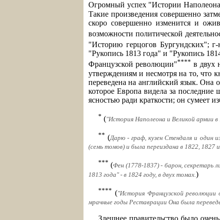
Огромный успех "Истории Наполеона 
Такие произведения совершенно затме
скоро совершенно изменится и ожив
возможности политической деятельнос
"Историю герцогов Бургундских"; г
"Рукопись 1813 года" и "Рукопись 181
****
Французской революции"
в двух 
утверждениям и несмотря на то, что 
переведена на английский язык. Она 
которое Европа видела за последние 
ясностью ради краткости; он сумеет и
*
(
"История Наполеона и Великой армии в 1
**
(
Дарю - граф, кузен Стендаля и один 
(семь томов) и была переиздана в 1822, 1827 и
***
(
Фен (1778-1837) - барон, секретарь 
)
1813 года" - в 1824 году, в двух томах.
****
(
"История Французской революции о
мрачные годы Реставрации Она была переведен
Здешнее правительство было очень 