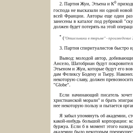
0
2. Партия Жуи, Этьена и К
приходи
господа не высказали ни одной ново
всей Франции. Авторы еще один раз 
занесены в каталог под рубрикой "ск
должен будет потерять на этой операц
*
(
"Отшельники в тюрьме" - произведение 
3. Партия спиритуалистов быстро ид
Вывод: молодой автор, добивающий
Ансело, Шатобриан будут покровитель
Этьеном и Жуи, которые будут его вов
дам Феликсу Бодену и Тьеру. Наконе
некоторую славу, должен превозносить 
"Globe".
Если начинающий писатель хочет 
христианской морали" и брать эпиграф
нее некоторую пользу и пытается орга
Я забыл упомянуть об академии, с
какой-нибудь большой корпорации: ко
буржуа. Если б в момент этого назид
академии было некоторым преимуществ