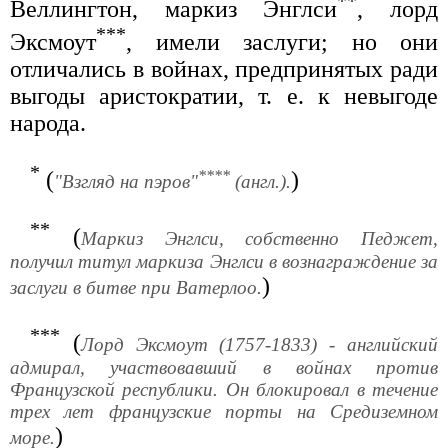
**
Веллингтон, маркиз Энглси
, лорд
***
Эксмоут
, имели заслуги; но они
отличались в войнах, предпринятых ради
выгоды аристократии, т. е. к невыгоде
народа.
*
****
(
)
"Взгляд на пэров"
(англ.).
**
(
Маркиз Энглси, собственно Педжет,
получил титул маркиза Энглси в вознаграждение за
)
заслуги в битве при Ватерлоо.
***
(
Лорд Эксмоут (1757-1833) - английский
адмирал, участвовавший в войнах против
Французской республики. Он блокировал в течение
трех лет французские порты на Средиземном
)
море.