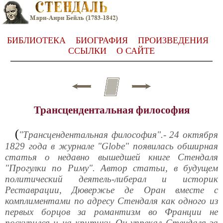
БИБЛИОТЕКА
БИОГРАФИЯ
ПРОИЗВЕДЕНИЯ
ССЫЛКИ
О САЙТЕ
Трансцендентальная философия
(
"Трансцендентальная философия".- 24 октября
1829 года в журнале "Globe" появилась обширная
статья о недавно вышедшей книге Стендаля
"Прогулки по Риму". Автор статьи, в будущем
политический деятель-либерал и историк
Реставрации, Дювержье де Оран вместе с
комплиментами по адресу Стендаля как одного из
первых борцов за романтизм во Франции не
поскупился и на критику. Он упрекал Стендаля за