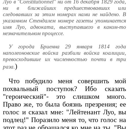
Луо в "Constitutionnel" ни от 16 декабря 1829 года,
ни в ближайших предшествовавших или
следовавших за этим номерах нами не найдено. В
указанном Стендалем номере газеты упоминается
имя Луо, адвоката, выступавшего в каком-то
незначительном процессе.
У города Бриенна 29 января 1814 года
наполеоновские войска разбили войска коалиции,
превосходившие их численностью почти в три
)
раза.
Что побудило меня совершить мой
похвальный поступок? Ибо сказать
"героический"- это слишком много.
Право же, то была боязнь презрения; ее
голос и сказал мне: "Лейтенант Луо, вы
подлец!" Поразило меня то, что голос на
этот раз не обращался ко мне на ты. "Вы