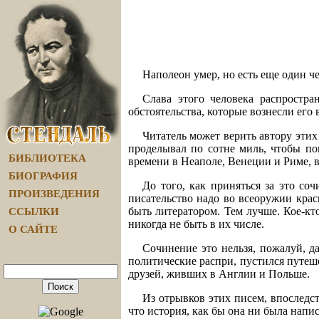
Наполеон умер, но есть еще один че
Слава этого человека распростра
обстоятельства, которые вознесли его 
Читатель может верить автору этих 
проделывал по сотне миль, чтобы поп
БИБЛИОТЕКА
времени в Неаполе, Венеции и Риме, в
БИОГРАФИЯ
До того, как приняться за это со
ПРОИЗВЕДЕНИЯ
писательство надо во всеоружии красн
быть литератором. Тем лучше. Кое-кто
ССЫЛКИ
никогда не быть в их числе.
О САЙТЕ
Сочинение это нельзя, пожалуй, д
политические распри, пустился путешес
друзей, живших в Англии и Польше.
Из отрывков этих писем, впоследст
что история, как бы она ни была написа