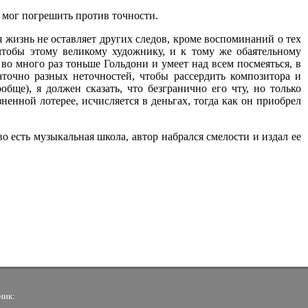
ок мог погрешить против точности.
я жизнь не оставляет других следов, кроме воспоминаний о тех
чтобы этому великому художнику, и к тому же обаятельному
 во много раз тоньше Гольдони и умеет над всем посмеяться, в
точно разных неточностей, чтобы рассердить композитора и
обще), я должен сказать, что безгранично его чту, но только
ненной лотерее, исчисляется в деньгах, тогда как он приобрел
о есть музыкальная школа, автор набрался смелости и издал ее
ник: