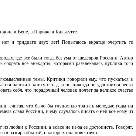
ондоне и Вене, в Париже и Калькутте.
у нет и тридцати двух лет! Попытаюсь вкратце очертить те
ородах, где все были тогда без ума от шедевров Россини. Автор
ь собрать все анекдоты, которыми развлекалась публика того
легкомысленные темы. Критики говорили ему, что пускаться в
стся написать книгу и т. д. и он никогда не удостоится чести
овать себя, что порядочный человек почтет за великое счастье
ниц, считая, что было бы глупостью тратить молодые годы на
емела слава Россини, и ему случалось писать о ней кое-кому из
из любви к Россини, а вовсе не из-за ее достоинств. Говорят,
раз в разгар событий, о которых она повествует.