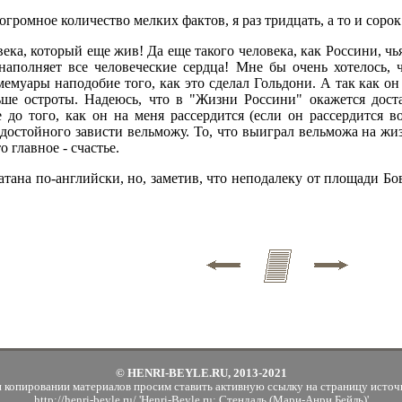
 огромное количество мелких фактов, я раз тридцать, а то и сор
ека, который еще жив! Да еще такого человека, как Россини, чь
аполняет все человеческие сердца! Мне бы очень хотелось, 
емуары наподобие того, как это сделал Гольдони. А так как он
ше остроты. Надеюсь, что в "Жизни Россини" окажется доста
е до того, как он на меня рассердится (если он рассердится во
достойного зависти вельможу. То, что выиграл вельможа на жиз
о главное - счастье.
тана по-английски, но, заметив, что неподалеку от площади Бов
© HENRI-BEYLE.RU, 2013-2021
 копировании материалов просим ставить активную ссылку на страницу источ
http://henri-beyle.ru/ 'Henri-Beyle.ru: Стендаль (Мари-Анри Бейль)'