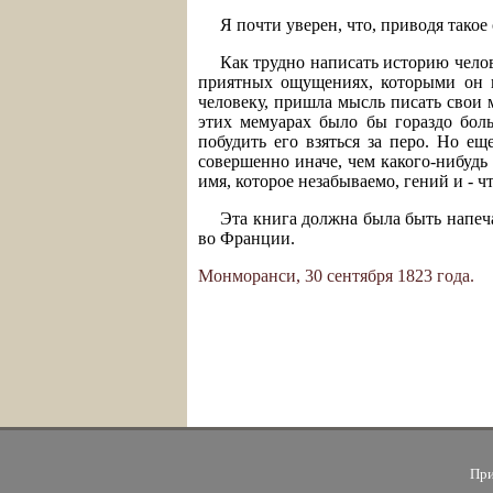
Я почти уверен, что, приводя такое
Как трудно написать историю челов
приятных ощущениях, которыми он н
человеку, пришла мысль писать свои м
этих мемуарах было бы гораздо боль
побудить его взяться за перо. Но ещ
совершенно иначе, чем какого-нибудь 
имя, которое незабываемо, гений и - чт
Эта книга должна была быть напеча
во Франции.
Монморанси, 30 сентября 1823 года.
При