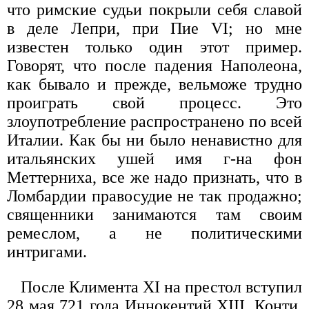
что римские судьи покрыли себя славой
в деле Лепри, при Пие VI; но мне
известен только один этот пример.
Говорят, что после падения Наполеона,
как бывало и прежде, вельможе трудно
проиграть свой процесс. Это
злоупотребление распространено по всей
Италии. Как бы ни было ненавистно для
итальянских ушей имя г-на фон
Меттерниха, все же надо признать, что в
Ломбардии правосудие не так продажно;
священники занимаются там своим
ремеслом, а не политическими
интригами.
После Климента XI на престол вступил
28 мая 721 года Иннокентий XIII, Конти.