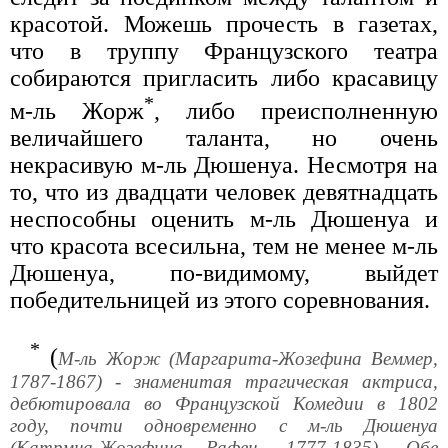
красотой. Можешь прочесть в газетах,
что в труппу Французского театра
собираются пригласить либо красавицу
*
м-ль Жорж
, либо преисполненную
величайшего таланта, но очень
некрасивую м-ль Дюшенуа. Несмотря на
то, что из двадцати человек девятнадцать
неспособны оценить м-ль Дюшенуа и
что красота всесильна, тем не менее м-ль
Дюшенуа, по-видимому, выйдет
победительницей из этого соревнования.
*
(
М-ль Жорж (Маргарита-Жозефина Веммер,
1787-1867) - знаменитая трагическая актриса,
дебютировала во Французской Комедии в 1802
году, почти одновременно с м-ль Дюшенуа
(Катрмна-Жозефина Рафен, 1777-1835). Обе