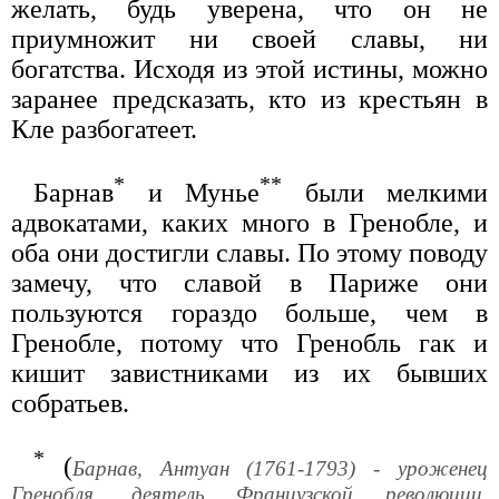
желать, будь уверена, что он не
приумножит ни своей славы, ни
богатства. Исходя из этой истины, можно
заранее предсказать, кто из крестьян в
Кле разбогатеет.
*
**
Барнав
и Мунье
были мелкими
адвокатами, каких много в Гренобле, и
оба они достигли славы. По этому поводу
замечу, что славой в Париже они
пользуются гораздо больше, чем в
Гренобле, потому что Гренобль гак и
кишит завистниками из их бывших
собратьев.
*
(
Барнав, Антуан (1761-1793) - уроженец
Гренобля, деятель Французской революции,