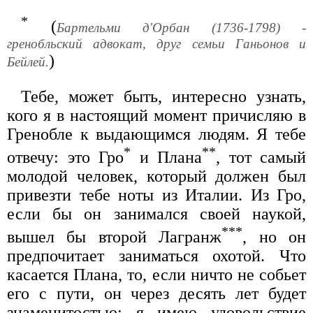
*
(
Бартельми д'Орбан (1736-1798) -
гренобльский адвокат, друг семьи Ганьонов и
)
Бейлей.
Тебе, может быть, интересно узнать,
кого я в настоящий момент причисляю в
Гренобле к выдающимся людям. Я тебе
*
**
отвечу: это Гро
и Плана
, тот самый
молодой человек, который должен был
привезти тебе ноты из Италии. Из Гро,
если бы он занимался своей наукой,
***
вышел бы второй Лагранж
, но он
предпочитает заниматься охотой. Что
касается Плана, то, если ничто не собьет
его с пути, он через десять лет будет
знаменитостью; я имею удовольствие