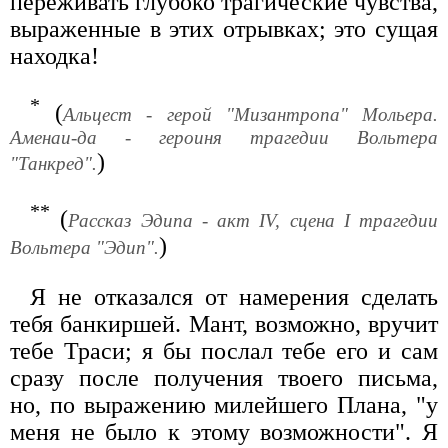
переживать глубоко трагические чувства,
выраженные в этих отрывках; это сущая
находка!
*
(
Альцест - герой "Мизантропа" Мольера.
Аменаи-да - героиня трагедии Вольтера
)
"Танкред".
**
(
Рассказ Эдипа - акт IV, сцена I трагедии
)
Вольтера "Эдип".
Я не отказался от намерения сделать
тебя банкиршей. Мант, возможно, вручит
тебе Траси; я бы послал тебе его и сам
сразу после получения твоего письма,
но, по выражению милейшего Плана, "у
меня не было к этому возможности". Я