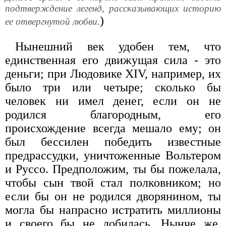
подтверждение легенд, рассказывающих историю
)
ее отвергнутой любви.
Нынешний век удобен тем, что
единственная его движущая сила - это
деньги; при Людовике XIV, например, их
было три или четыре; сколько бы
человек ни имел денег, если он не
родился благородным, его
происхождение всегда мешало ему; он
был бессилен победить известные
предрассудки, уничтоженные Вольтером
и Руссо. Предположим, ты бы пожелала,
чтобы сын твой стал полковником; но
если бы он не родился дворянином, ты
могла бы напрасно истратить миллионы
и своего бы не добилась. Нынче же,