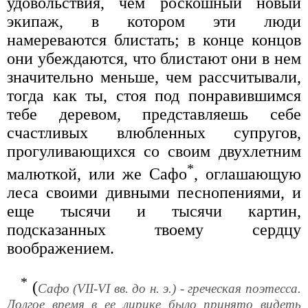
удовольствия, чем роскошный новый
экипаж, в котором эти люди
намереваются блистать; в конце концов
они убеждаются, что блистают они в нем
значительно меньше, чем рассчитывали,
тогда как ты, стоя под понравившимся
тебе деревом, представляешь себе
счастливых влюбленных супругов,
прогуливающихся со своим двухлетним
*
малюткой, или же Сафо
, оглашающую
леса своими дивными песнопениями, и
еще тысячи и тысячи картин,
подсказанных твоему сердцу
воображением.
*
(
Сафо (VII-VI вв. до н. э.) - греческая поэтесса.
Долгое время в ее лирике было принято видеть