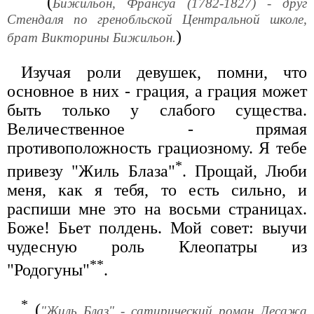
(
Бижильон, Франсуа (1782-1827) - друг
Стендаля по гренобльской Центральной школе,
)
брат Викторины Бижильон.
Изучая роли девушек, помни, что
основное в них - грация, а грация может
быть только у слабого существа.
Величественное - прямая
противоположность грациозному. Я тебе
*
привезу "Жиль Блаза"
. Прощай, Люби
меня, как я тебя, то есть сильно, и
распиши мне это на восьми страницах.
Боже! Бьет полдень. Мой совет: выучи
чудесную роль Клеопатры из
**
"Родогуны"
.
*
(
"Жиль Блаз" - сатирический роман Лесажа