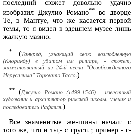
последний сюжет довольно удачно
**
изобразил Джулио Романо
во дворце
Те, в Мантуе, что же касается первой
темы, то я видел в здешнем музее лишь
жалкую мазню.
*
(
Танкред, узнающий свою возлюбленную
(Клоринду) в убитом им рыцаре, - сюжет,
заимствованный из 24-й песни "Освобожденного
)
Иерусалима" Торквато Тассо.
**
(
Джулио Романо (1499-1546) - известный
художник и архитектор римской школы, ученик и
)
последователь Рафаэля.
Все знаменитые женщины начали с
того же, что и ты,- с грусти; пример - г-