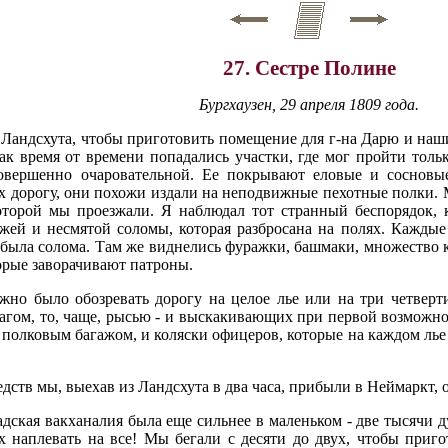
27. Сестре Полине
Бургхаузен, 29 апреля 1809 года.
з Ландсхута, чтобы приготовить помещение для г-на Дарю и на
как время от времени попадались участки, где мог пройти тол
совершенно очаровательной. Ее покрывают еловые и сосновы
х дорогу, они похожи издали на неподвижные пехотные полки. 
оторой мы проезжали. Я наблюдал тот странный беспорядок, 
ежей и несмятой соломы, которая разбросана на полях. Каждые
ыла солома. Там же виднелись фуражки, башмаки, множество ку
орые заворачивают патроны.
но было обозревать дорогу на целое лье или на три четверт
гом, то, чаще, рысью - и выскакивающих при первой возможнос
полковым багажом, и коляски офицеров, которые на каждом лье 
тв мы, выехав из Ландсхута в два часа, прибыли в Неймаркт, от
адская вакханалия была еще сильнее в маленьком - две тысячи ду
х наплевать на все! Мы бегали с десяти до двух, чтобы приго