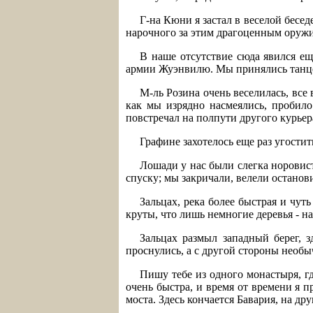
Г-на Кюни я застал в веселой бесе
нарочного за этим драгоценным оружие
В наше отсутствие сюда явился е
армии Жуэнвилю. Мы принялись танцев
М-ль Розина очень веселилась, все 
как мы изрядно насмеялись, пробило
повстречал на полпути другого курьер
Графине захотелось еще раз угости
Лошади у нас были слегка норовист
спуску; мы закричали, велели останови
Зальцах, река более быстрая и чут
круты, что лишь немногие деревья - н
Зальцах размыл западный берег, з
проснулись, а с другой стороны необы
Пишу тебе из одного монастыря, гд
очень быстра, и время от времени я п
моста. Здесь кончается Бавария, на др