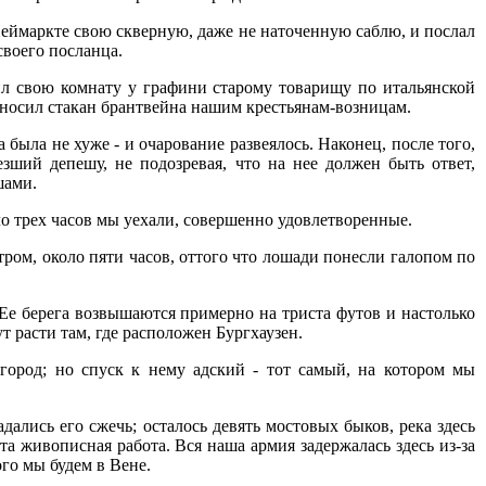
 Неймаркте свою скверную, даже не наточенную саблю, и послал
своего посланца.
ил свою комнату у графини старому товарищу по итальянской
ыносил стакан брантвейна нашим крестьянам-возницам.
 была не хуже - и очарование развеялось. Наконец, после того,
зший депешу, не подозревая, что на нее должен быть ответ,
шами.
ло трех часов мы уехали, совершенно удовлетворенные.
ром, около пяти часов, оттого что лошади понесли галопом по
. Ее берега возвышаются примерно на триста футов и настолько
т расти там, где расположен Бургхаузен.
 город; но спуск к нему адский - тот самый, на котором мы
дались его сжечь; осталось девять мостовых быков, река здесь
та живописная работа. Вся наша армия задержалась здесь из-за
ого мы будем в Вене.