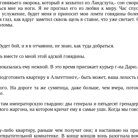
вяжьего окорока, который я захватил из Ландсхута,- сон смори
ся мне на ноги. Я не прогнал его из любви к миру. Час спус
в услужение, будит меня и приносит мои ломти говядины бол
я глаз, как вдруг заметил сквозь щель в ставне, что уже светае
оломы.
удет бой, и я в отчаянии, не знаю, как туда добраться.
сть вместе со мной этой адской говядины.
 показалась ему нежной. В это время приезжает курьер г-на Дарю.
 подготовить квартиру в Альтеттинге,- быть может, ваша лихость 
го. На дороге та же сумятица, даже больше, чем вчера, пото
е.
 там императорскую гвардию: два генерала и пятьдесят гренаде
ого жаргона, на котором кричат ему в самые уши. Когда мы гово
-либо квартиру, раньше чем получат они; я настаиваю на пра
 отвратительной комнатенке. В конце концов вонь разогнала 