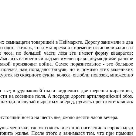
ших семнадцати товарищей в Неймаркте. Дорогу занимали в два
ько один экипаж, то и мы время от времени останавливались и
е леса; по большей части леса эти имеют форму квадратов;
Мыслить на военный лад мы имели право: двумя днями раньше
какой производит война. Самое поразительное - это большое
 полчаса нам попадался бивуак, но и помимо этих маленьких
рток из скверного сукна, колеса, оглобли повозок, множество
и лье; в удушающей пыли виднелись две шеренги кирасиров,
ти на соседние поля. А посреди дороги артиллерийский обоз,
находили случай вырваться вперед, ругаясь при этом и клянясь
стоящий всего на шесть лье, около десяти часов вечера.
ш - местечке, где оказалось внезапно население в сорок тысяч
товить жилье. После этого я занимался тем, что при помощи