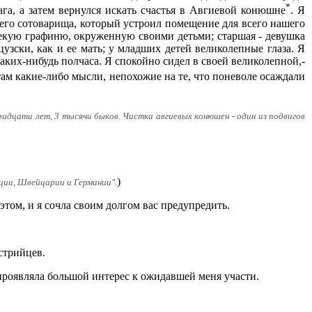
*
га, а затем вернулся искать счастья в Авгиевой конюшне
. Я
оего сотоварища, который устроил помещение для всего нашего
 некую графиню, окруженную своими детьми; старшая - девушка
цузски, как и ее мать; у младших детей великолепные глаза. Я
аких-нибудь полчаса. Я спокойно сидел в своей великолепной,-
там какие-либо мысли, непохожие на те, что поневоле осаждали
ридцати лет, 3 тысячи быков. Чистка авгиевых конюшен - один из подвигов
)
нции, Швейцарии и Германии".
этом, и я сочла своим долгом вас предупредить.
стрийцев.
 проявляла большой интерес к ожидавшей меня участи.