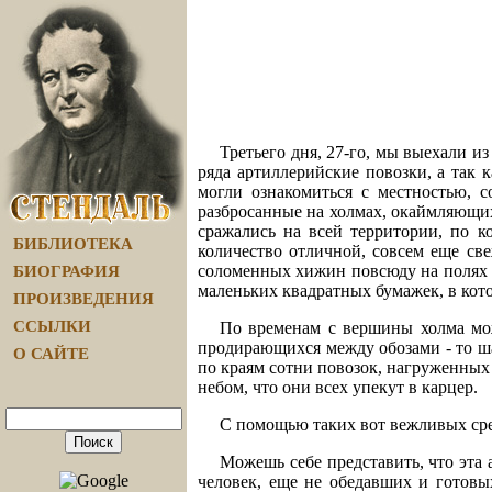
Третьего дня, 27-го, мы выехали и
ряда артиллерийские повозки, а так 
могли ознакомиться с местностью, 
разбросанные на холмах, окаймляющи
сражались на всей территории, по к
БИБЛИОТЕКА
количество отличной, совсем еще св
соломенных хижин повсюду на полях б
БИОГРАФИЯ
маленьких квадратных бумажек, в кот
ПРОИЗВЕДЕНИЯ
ССЫЛКИ
По временам с вершины холма мож
продирающихся между обозами - то ша
О САЙТЕ
по краям сотни повозок, нагруженных 
небом, что они всех упекут в карцер.
С помощью таких вот вежливых средс
Можешь себе представить, что эта 
человек, еще не обедавших и готовы