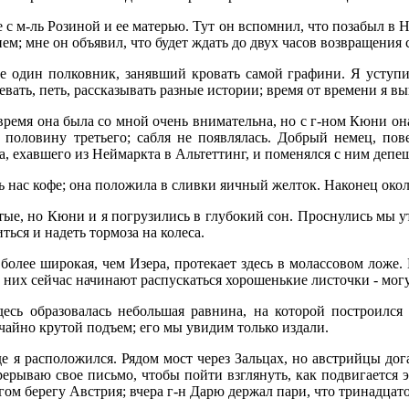
де с м-ль Розиной и ее матерью. Тут он вспомнил, что позабыл в
м; мне он объявил, что будет ждать до двух часов возвращения 
ще один полковник, занявший кровать самой графини. Я уступ
ать, петь, рассказывать разные истории; время от времени я в
время она была со мной очень внимательна, но с г-ном Кюни она
 половину третьего; сабля не появлялась. Добрый немец, пове
а, ехавшего из Неймаркта в Альтеттинг, и поменялся с ним депе
ть нас кофе; она положила в сливки яичный желток. Наконец око
ые, но Кюни и я погрузились в глубокий сон. Проснулись мы ут
ться и надеть тормоза на колеса.
ь более широкая, чем Изера, протекает здесь в молассовом ложе
а них сейчас начинают распускаться хорошенькие листочки - могу
десь образовалась небольшая равнина, на которой построился
чайно крутой подъем; его мы увидим только издали.
е я расположился. Рядом мост через Зальцах, но австрийцы дога
рерываю свое письмо, чтобы пойти взглянуть, как подвигается э
угом берегу Австрия; вчера г-н Дарю держал пари, что тринадцат