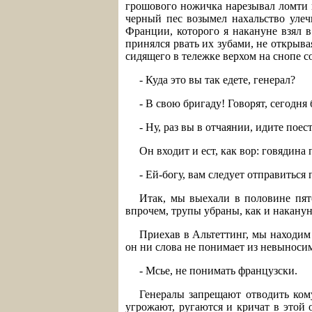
грошового ножичка нарезывал ломти го
черный пес возымел нахальство улечь
Франции, которого я накануне взял 
принялся рвать их зубами, не открыва
сидящего в тележке верхом на снопе с
- Куда это вы так едете, генерал?
- В свою бригаду! Говорят, сегодня б
- Ну, раз вы в отчаянии, идите пое
Он входит и ест, как вор: говядина
- Ей-богу, вам следует отправиться
Итак, мы выехали в половине пято
впрочем, трупы убраны, как и наканун
Приехав в Альтеттинг, мы находим
он ни слова не понимает из невыносим
- Мсье, не понимать французски.
Генералы запрещают отводить кому
угрожают, ругаются и кричат в этой