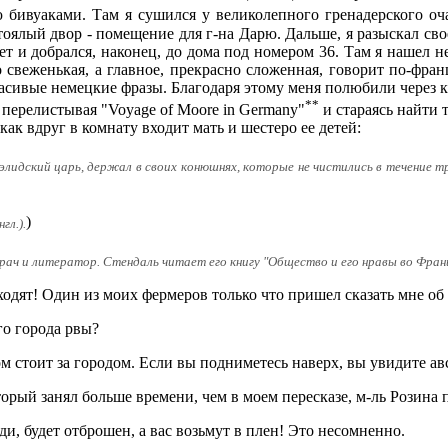
бивуаками. Там я сушился у великолепного гренадерского оча
оялый двор - помещение для г-на Дарю. Дальше, я разыскал св
ет и добрался, наконец, до дома под номером 36. Там я нашел
о свеженькая, а главное, прекрасно сложенная, говорит по-фран
расивые немецкие фразы. Благодаря этому меня полюбили через к
**
, перелистывая "Voyage of Moore in Germany"
и стараясь найти 
как вдруг в комнату входит мать и шестеро ее детей:
 элидский царь, держал в своих конюшнях, которые не чистились в течение т
)
гл.).
врач и литератор. Стендаль читает его книгу "Общество и его нравы во Фра
одят! Один из моих фермеров только что пришел сказать мне об 
го города рвы?
ом стоит за городом. Если вы подниметесь наверх, вы увидите ав
торый занял больше времени, чем в моем пересказе, м-ль Розина
ди, будет отброшен, а вас возьмут в плен! Это несомненно.