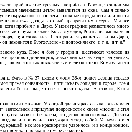
нежели приближение грозных австрийцев. В конце концов мы
 помешал маленьким детям вывалиться из окна. Сам я сильно
опушке окружающего нас леса головные отряды пяти или шести
ые плащи из-за дождя, который превратил их в серые. Мы все
ов, когда прибыл г-н Дарю. У моей графини разместилось много
о все-таки шума не было. Когда я уходил, Розина не вышла меня
еспорядка; я согласился. Я отправился ужинать с г-ном Дарю,
 находится в Бургхаузене - и попросили его, и т. д., и т. д.".
ведомо куда. Пока я был у графини, шестьдесят человек из
же пробило одиннадцать, дождь лил как из ведра, на улицах,
в, вокруг которых появлялись и исчезали тени. Комизм моего
вать, будто в № 37, рядом с моим 36-м, живет девица гораздо
 моя прямая обязанность - идти искать лошадей в городе, где я
аже если бы слышал, что ее разносят в куски. А главное, Кюни
страшными потоками. У каждой двери я рассказывал, что у меня
". Напоследок я придумал подробности о своей миссии: я стал
танутся назавтра без хлеба; эта деталь подействовала. Десятка
 выдавали, принялись рассуждать между собой. Услыхав это, я
од крышей, как мое красноречие удвоилось, и в конце концов,
 мы промокли по крайней мере до костей.