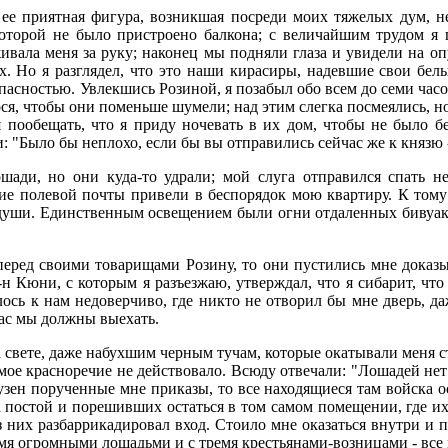
 ее приятная фигура, возникшая посреди моих тяжелых дум, 
которой не было пристроено балкона; с величайшим трудом я
ивала меня за руку; наконец мы подняли глаза и увидели на 
. Но я разглядел, что это наши кирасиры, надевшие свои бел
опасностью. Увлекшись Розиной, я позабыл обо всем до семи час
рося, чтобы они поменьше шумели; над этим слегка посмеялись, н
я пообещать, что я приду ночевать в их дом, чтобы не было б
"Было бы неплохо, если бы вы отправились сейчас же к князю - он
ади, но они куда-то удрали; мой слуга отправился спать не
е полевой почты привели в беспорядок мою квартиру. К тому 
 души. Единственным освещением были огни отдаленных бивуако
 перед своими товарищами Розину, то они пустились мне доказы
Г-н Кюни, с которым я разъезжаю, утверждал, что я сибарит, что
лось к нам недоверчиво, где никто не отворил бы мне дверь, д
час мы должны выехать.
а свете, даже набухшим черным тучам, которые окатывали меня 
ое красноречие не действовало. Всюду отвечали: "Лошадей нет!
аузен порученные мне приказы, то все находящиеся там войска ос
а постой и порешивших остаться в том самом помещении, где их
 них разбаррикадировал вход. Стоило мне оказаться внутри и п
рьмя огромными лошадьми и с тремя крестьянами-возницами - все