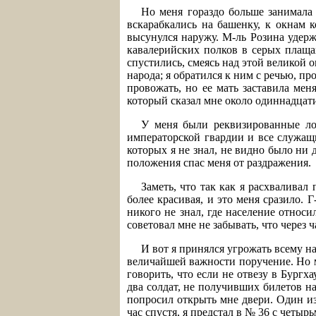
Но меня гораздо больше занимала
вскарабкались на башенку, к окнам 
высунулся наружу. М-ль Розина удерж
кавалерийских полков в серых плащах
спустились, смеясь над этой великой 
народа; я обратился к ним с речью, п
провожать, но ее мать заставила мен
который сказал мне около одиннадцати: 
У меня были реквизированные лош
императорской гвардии и все служащи
которых я не знал, не видно было ни
положения спас меня от раздражения.
Заметь, что так как я расхваливал
более красивая, и это меня сразило. 
никого не знал, где население относи
советовал мне не забывать, что через 
И вот я принялся угрожать всему н
величайшей важности поручение. Но м
говорить, что если не отвезу в Бургх
два солдат, не получивших билетов н
попросил открыть мне двери. Один из
час спустя, я предстал в № 36 с четы