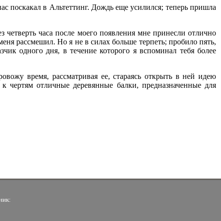
нас поскакал в Альтеттинг. Дождь еще усилился; теперь пришла
рез четверть часа после моего появления мне принесли отлично
еня рассмешил. Но я не в силах больше терпеть; пробило пять,
азчик одного дня, в течение которого я вспоминал тебя более
овожу время, рассматривая ее, стараясь открыть в ней идею
 к чертям отличные деревянные балки, предназначенные для
ник: