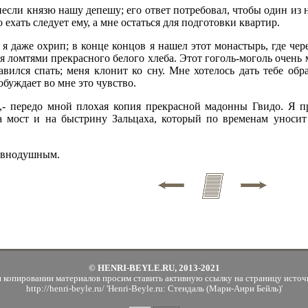
если князю нашу депешу; его ответ потребовал, чтобы один из 
 ехать следует ему, а мне остаться для подготовки квартир.
- я даже охрип; в конце концов я нашел этот монастырь, где че
 ломтями прекрасного белого хлеба. Этот гоголь-моголь очень м
авился спать; меня клонит ко сну. Мне хотелось дать тебе обр
робуждает во мне это чувство.
,- передо мной плохая копия прекрасной мадонны Гвидо. Я пр
а мост и на быстрину Зальцаха, который по временам уносит
равнодушным.
© HENRI-BEYLE.RU, 2013-2021
 копировании материалов просим ставить активную ссылку на страницу источ
http://henri-beyle.ru/ 'Henri-Beyle.ru: Стендаль (Мари-Анри Бейль)'