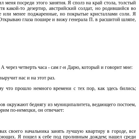
л меня посреди этого занятия. Я сполз на край стола, толстый
тя какой-то дезертир, австрийский солдат, но родившийся во
ее или менее поджаренные, но покрытые кристаллами соли. Я
т. Открываю глаза пошире и вижу генерала П. в расшитой шляпе,
 А через четверть часа - сам г-н Дарю, который и говорит мне:
выручит нас и на этот раз.
му что прошло немного времени с тех пор, как здесь бились;
ров окружают беднягу из муниципалитета, ведающего постоем,
рим по-немецки, он отвечает:
вах своего начальника занять лучшую квартиру в городе, все
воюющих. Я пошел к себе под проливным дождем; нашел среди