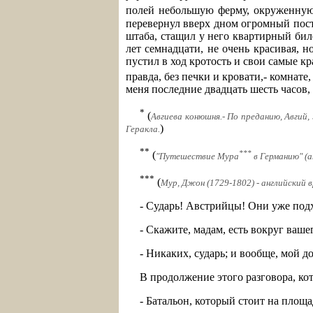
полей небольшую ферму, окруженную 
перевернул вверх дном огромный пост
штаба, стащил у него квартирный бил
лет семнадцати, не очень красивая, н
пустил в ход кротость и свои самые к
правда, без печки и кровати,- комнате
меня последние двадцать шесть часов, 
*
(
Авгиева конюшня.- По преданию, Авгий,
)
Геракла.
**
***
(
"Путешествие Мура
в Германию" (ан
***
(
Мур, Джон (1729-1802) - английский 
- Сударь! Австрийцы! Они уже подх
- Скажите, мадам, есть вокруг ваше
- Никаких, сударь; и вообще, мой д
В продолжение этого разговора, ко
- Батальон, который стоит на площа