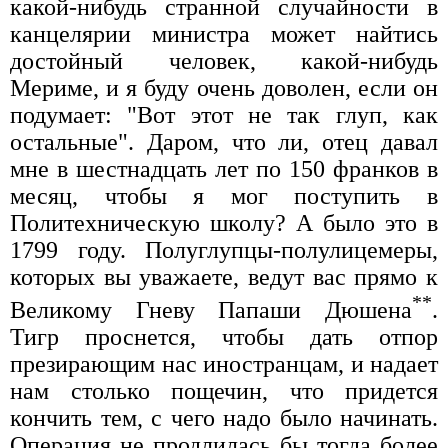
какой-нибудь странной случайности в
канцелярии министра может найтись
достойный человек, какой-нибудь
Мериме, и я буду очень доволен, если он
подумает: "Вот этот не так глуп, как
остальные". Даром, что ли, отец давал
мне в шестнадцать лет по 150 франков в
месяц, чтобы я мог поступить в
Политехническую школу? А было это в
1799 году. Полуглупцы-полулицемеры,
которых вы уважаете, ведут вас прямо к
**
Великому Гневу Папаши Дюшена
.
Тигр проснется, чтобы дать отпор
презирающим нас иностранцам, и надает
нам столько пощечин, что придется
кончить тем, с чего надо было начинать.
Операция не продлилась бы тогда более