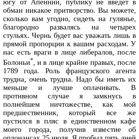
югу от Апеннин, публику не введет в
обман никакое притворство. Вы можете,
сколько вам угодно, сидеть на гулянье,
благородно развалясь на четырех
стульях. Чернь будет вас уважать лишь в
прямой пропорции к вашим расходам. У
нас есть враги в лице либералов, после
*
Болоньи
, и в лице крайне правых, после
1789 года. Роль французского агента
трудна, очень трудна. Надо бы иметь их
меньше и лучше оплачивать. В
противном случае я замкнусь в
полнейшем ничтожестве, как мой
предшественник, который все же
пустился в пляс в единственном кафе
моего города, получив известие об
ордонансах 25 июля. Я пробыл пять дней