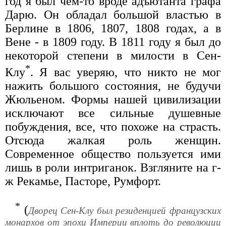
год я был чем-то вроде адъютанта графа
Дарю. Он обладал большой властью в
Берлине в 1806, 1807, 1808 годах, а в
Вене - в 1809 году. В 1811 году я был до
некоторой степени в милости в Сен-
*
Клу
. Я вас уверяю, что никто не мог
нажить большого состояния, не будучи
Жюльеном. Формы нашей цивилизации
исключают все сильные душевные
побуждения, все, что похоже на страсть.
Отсюда жалкая роль женщин.
Современное общество пользуется ими
лишь в роли интриганок. Взгляните на г-
ж Рекамье, Пасторе, Румфорт.
*
(
Дворец Сен-Клу был резиденцией французских
монархов от эпохи Империи вплоть до революции