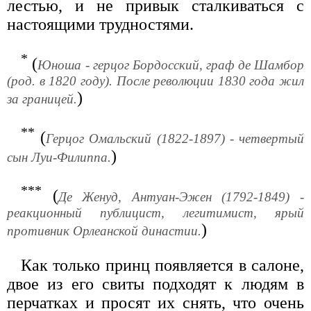
лестью, и не привык сталкиваться с
настоящими трудностями.
*
(
Юноша - герцог Бордосский, граф де Шамбор
(род. в 1820 году). После революции 1830 года жил
)
за границей.
**
(
Герцог Омальский (1822-1897) - четвертый
)
сын Луи-Филиппа.
***
(
Де Женуд, Антуан-Эжен (1792-1849) -
реакционный публицист, легитимист, ярый
)
противник Орлеанской династии.
Как только принц появляется в салоне,
двое из его свиты подходят к людям в
перчатках и просят их снять, что очень