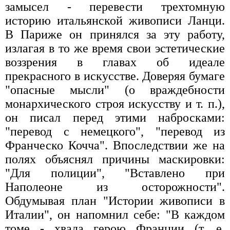
замысел - перевести трехтомную
историю итальянской живописи Ланци.
В Париже он принялся за эту работу,
излагая в то же время свои эстетические
воззрения в главах об идеале
прекрасного в искусстве. Доверяя бумаге
"опасные мысли" (о враждебности
монархического строя искусству и т. п.),
он писал перед этими набросками:
"перевод с немецкого", "перевод из
Франческо Кочча". Впоследствии же на
полях объяснял причины маскировки:
"Для полиции", "Вставлено при
Наполеоне из осторожности".
Обдумывая план "Истории живописи в
Италии", он напомнил себе: "В каждом
томе - хвала герою Франции (т. е.