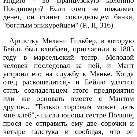
Индию - во французскую колонию
Пондишери? Если отец не пожалеет
денег, он станет совладельцем банка,
"богатым эпикурейцем" (Р., II, 316).
Артистку Мелани Гильбер, в которую
Бейль был влюблен, пригласили в 1805
году в марсельский театр. Молодой
человек последовал за ней, и Мант
устроил его на службу к Менье. Когда
отец раскошелится,- и Бейлю удастся
стать совладельцем этого предприятия
или же основать вместе с Мантом
другое... "Только торговля может дать
мне хлеб",- писал юноша сестре Полине,
прося ее отправить ему две сорочки и
четыре галстука и сообщая, что он