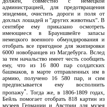
должен, совместно с немецкой
администрацией, для предотвращения
эпидемии, очистить дороги и поля от
дохлых лошадей и "других животных". В
сентябре ему приказано осмотреть
имеющиеся в Брауншвейге запасы
немецкого военного обмундирования и
отобрать все пригодное для экипировки
6000 новобранцев из Магдебурга. Вслед
за тем начальство имеет честь сообщить
ему, что из 16 800 пар солдатских
башмаков, в марте отправленных им в
армию, получено 16 580 пар, и сим
предписывается ему восполнить
*
пропажу
. Тогда же, в 1806-1809 годах,
Бейль помогает отобрать 818 картин из
музеев Германии и Австрии для музея