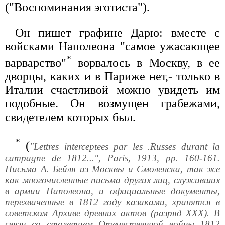
("Воспоминания эготиста").
Он пишет графине Дарю: вместе с
войсками Наполеона "самое ужасающее
*
варварство"
ворвалось в Москву, в ее
дворцы, каких и в Париже нет,- только в
Италии счастливой можно увидеть им
подобные. Он возмущен грабежами,
свидетелем которых был.
*
(
"Lettres interceptees par les .Russes durant la
campagne de 1812...", Paris, 1913, pp. 160-161.
Письма А. Бейля из Москвы и Смоленска, так же
как многочисленные письма других лиц, служивших
в армии Наполеона, и официальные документы,
перехваченные в 1812 году казаками, хранятся в
советском Архиве древних актов (разряд XXX). В
связи со столетием Отечественной войны 1812