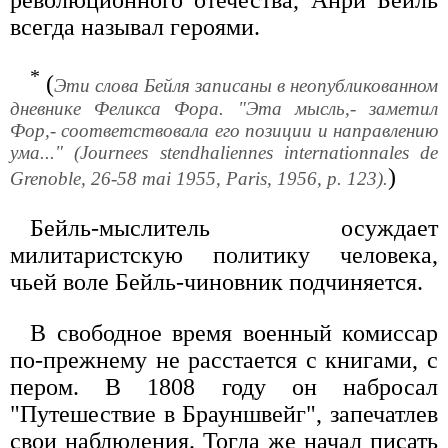
революционного отечества, Анри Бейль
всегда называл героями.
*
(
Эти слова Бейля записаны в неопубликованном
дневнике Феликса Фора. "Эта мысль,- заметил
Фор,- соответствовала его позиции и направлению
ума..." (Journees stendhaliennes internationnales de
)
Grenoble, 26-58 mai 1955, Paris, 1956, p. 123).
Бейль-мыслитель осуждает
милитаристскую политику человека,
чьей воле Бейль-чиновник подчиняется.
В свободное время военный комиссар
по-прежнему не расстается с книгами, с
пером. В 1808 году он набросал
"Путешествие в Брауншвейг", запечатлев
свои наблюдения. Тогда же начал писать