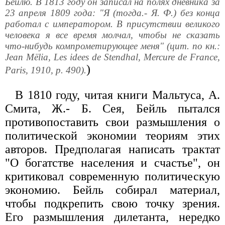
Бейлю. В 1813 году он записал на полях дневника за
23 апреля 1809 года: "Я (тогда.- Я. Ф.) без конца
работал с императором. В присутствии великого
человека я все время молчал, чтобы не сказать
что-нибудь компрометирующее меня" (цит. по кн.:
Jean Mёlia, Les idees de Stendhal, Mercure de France,
)
Paris, 1910, p. 490).
В 1810 году, читая книги Мальтуса, А.
Смита, Ж.- Б. Сея, Бейль пытался
противопоставить свои размышления о
политической экономии теориям этих
авторов. Предполагая написать трактат
"О богатстве населения и счастье", он
критиковал современную политическую
экономию. Бейль собирал материал,
чтобы подкрепить свою точку зрения.
Его размышления дилетанта, нередко