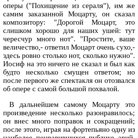
оперы ("Похищение из сераля"), им же
самим заказанной Моцарту, он сказал
композитору: "Дорогой Моцарт, это
слишком хорошо для наших ушей: тут
чересчур много нот". "Простите, ваше
величество,- ответил Моцарт очень сухо,-
здесь ровно столько нот, сколько нужно".
Иосиф на это ничего не сказал и был как
будто несколько смущен ответом; но
после первого же спектакля он отозвался
об опере с самой большой похвалой.
В дальнейшем самому Моцарту это
произведение несколько разонравилось;
он внес много поправок и сокращений;
после этого, играя на фортепьяно одну из
наиболее понравившихся публике арий,